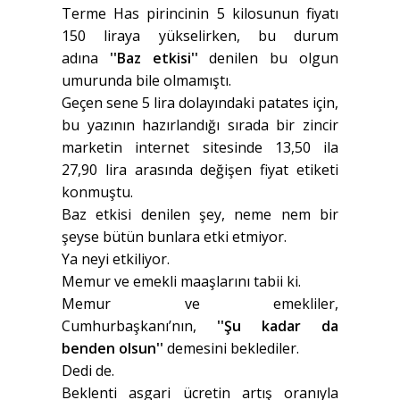
Terme Has pirincinin 5 kilosunun fiyatı
150 liraya yükselirken, bu durum
adına
''Baz etkisi''
denilen bu olgun
umurunda bile olmamıştı.
Geçen sene 5 lira dolayındaki patates için,
bu yazının hazırlandığı sırada bir zincir
marketin internet sitesinde 13,50 ila
27,90 lira arasında değişen fiyat etiketi
konmuştu.
Baz etkisi denilen şey, neme nem bir
şeyse bütün bunlara etki etmiyor.
Ya neyi etkiliyor.
Memur ve emekli maaşlarını tabii ki.
Memur ve emekliler,
Cumhurbaşkanı’nın,
''Şu kadar da
benden olsun''
demesini beklediler.
Dedi de.
Beklenti asgari ücretin artış oranıyla