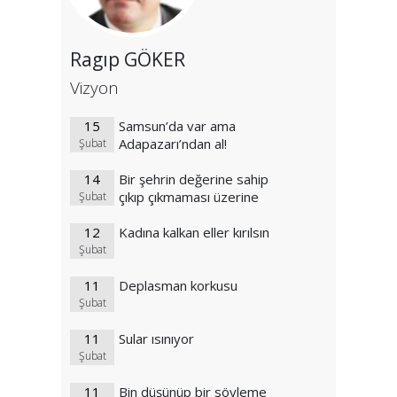
Ragıp GÖKER
Vizyon
15
Samsun’da var ama
Adapazarı’ndan al!
Şubat
14
Bir şehrin değerine sahip
çıkıp çıkmaması üzerine
Şubat
12
Kadına kalkan eller kırılsın
Şubat
11
Deplasman korkusu
Şubat
11
Sular ısınıyor
Şubat
11
Bin düşünüp bir söyleme