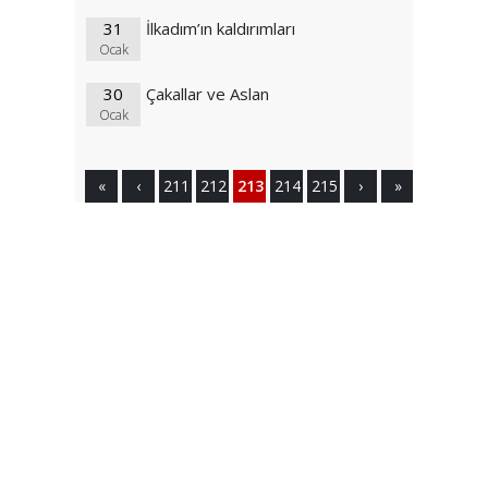
31
İlkadım’ın kaldırımları
Ocak
30
Çakallar ve Aslan
Ocak
«
‹
211
212
213
214
215
›
»