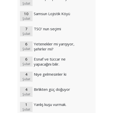
Şubat
10
Samsun Lojistik Köyü
Şubat
7
TSO’ nun seçimi
Şubat
6
Yetenekler mi yarışıyor,
şehirler mi?
Şubat
6
Esnaf ve tüccar ne
yapacağını bilir.
Şubat
4
Niye gelmesinler ki
Şubat
4
Birlikten güç doğuyor
Şubat
1
Yanlış kuşu vurmak.
Şubat