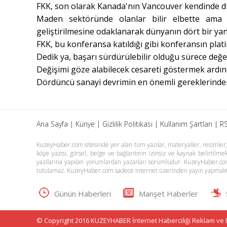
FKK, son olarak Kanada'nın Vancouver kendinde d
Maden sektöründe olanlar bilir elbette ama 
geliştirilmesine odaklanarak dünyanın dört bir yan
FKK, bu konferansa katıldığı gibi konferansın plat
Dedik ya, başarı sürdürülebilir olduğu sürece değe
Değişimi göze alabilecek cesareti göstermek ard
Dördüncü sanayi devrimin en önemli gereklerinden
Ana Sayfa
|
Künye
|
Gizlilik Politikası
|
Kullanım Şartları
|
RS
KuzeyHaber.com sitesinde yer alan tüm yazılar, materyaller, resimler, s
köşe yazısı, görsel, belge ve bağlantının izinsiz ve kaynak belirtil
yazılarına yapılan yorumlardan yazarları sorumludur. KuzeyHaber.co
tutulamaz. KuzeyHaber.com sadece internet üzerinden yayın yapmakt
Günün Haberleri
Manşet Haberler
© Copyright 2016 KUZEYHABER İnternet Haberciliği Reklam ve