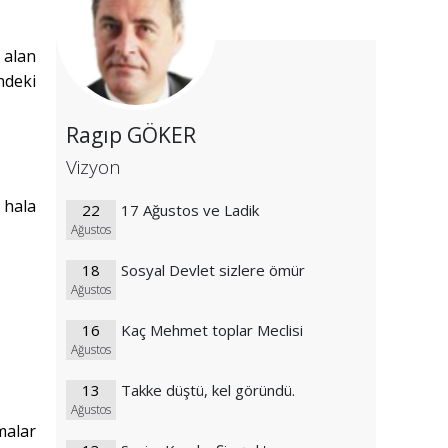
 alan
ndeki
Ragıp GÖKER
Vizyon
 hala
22
17 Ağustos ve Ladik
Ağustos
18
Sosyal Devlet sizlere ömür
Ağustos
16
Kaç Mehmet toplar Meclisi
Ağustos
13
Takke düştü, kel göründü.
Ağustos
malar