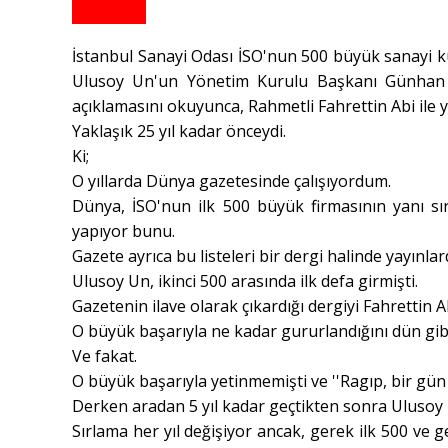
İstanbul Sanayi Odası İSO'nun 500 büyük sanayi kur
Ulusoy Un'un Yönetim Kurulu Başkanı Günhan Ul
açıklamasını okuyunca, Rahmetli Fahrettin Abi ile y
Yaklaşık 25 yıl kadar önceydi.
Ki;
O yıllarda Dünya gazetesinde çalışıyordum.
Dünya, İSO'nun ilk 500 büyük firmasının yanı sıra,
yapıyor bunu.
Gazete ayrıca bu listeleri bir dergi halinde yayınlard
Ulusoy Un, ikinci 500 arasında ilk defa girmişti.
Gazetenin ilave olarak çıkardığı dergiyi Fahrettin A
O büyük başarıyla ne kadar gururlandığını dün gibi
Ve fakat.
O büyük başarıyla yetinmemişti ve ''Ragıp, bir gün i
Derken aradan 5 yıl kadar geçtikten sonra Ulusoy 
Sırlama her yıl değişiyor ancak, gerek ilk 500 ve