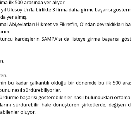
ma ilk 500 arasında yer alıyor.
l Ulusoy Un’la birlikte 3 firma daha girme başarısı gösterm
da yer almış.
al Abi,evlatları Hikmet ve Fikret'in, O'ndan devraldıkları ba
ırım.
tuncu kardeşlerin SAMPA'sı da listeye girme başarısı gös
n.
ten.
inin bu kadar çalkantılı olduğu bir dönemde bu ilk 500 ara
 bunu nasıl sürdürebiliyorlar.
i sürdürme başarısı gösterebilenler nasıl bulundukları ortama
larını sürdürebilir hale dönüştüren şirketlerde, değişen 
bilenler oluyor.