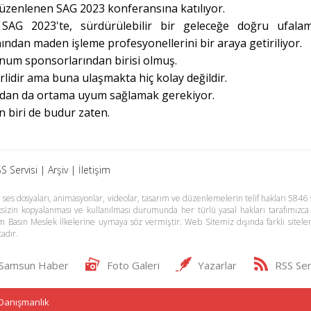
üzenlenen SAG 2023 konferansına katılıyor.
SAG 2023'te, sürdürülebilir bir geleceğe doğru ufala
ından maden işleme profesyonellerini bir araya getiriliyor.
inum sponsorlarından birisi olmuş.
rlidir ama buna ulaşmakta hiç kolay değildir.
ından da ortama uyum sağlamak gerekiyor.
 biri de budur zaten.
S Servisi
|
Arşiv
|
İletişim
es dosyaları, animasyonlar, videolar, tasarım ve düzenlemelerin telif hakları 5846 s
meksizin kopyalanması ve kullanılması durumunda her türlü yasal hakları tarafımızca
m Basın Meslek İlkelerine uymaya söz vermiştir. Web Sitemiz dışında farklı sitel
adır.
Samsun Haber
Foto Galeri
Yazarlar
RSS Ser
 Danışmanlık