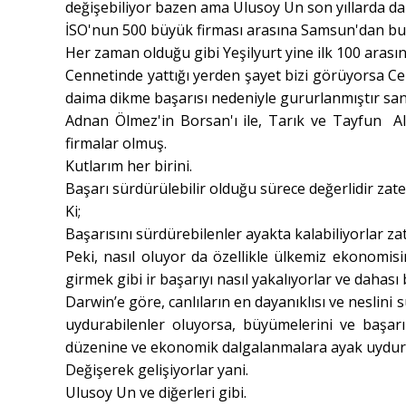
değişebiliyor bazen ama Ulusoy Un son yıllarda dai
İSO'nun 500 büyük firması arasına Samsun'dan bu yı
Her zaman olduğu gibi Yeşilyurt yine ilk 100 arasın
Cennetinde yattığı yerden şayet bizi görüyorsa Cem
daima dikme başarısı nedeniyle gururlanmıştır san
Adnan Ölmez'in Borsan'ı ile, Tarık ve Tayfun Al
firmalar olmuş.
Kutlarım her birini.
Başarı sürdürülebilir olduğu sürece değerlidir zate
Ki;
Başarısını sürdürebilenler ayakta kalabiliyorlar za
Peki, nasıl oluyor da özellikle ülkemiz ekonomis
girmek gibi ir başarıyı nasıl yakalıyorlar ve dahası
Darwin’e göre, canlıların en dayanıklısı ve neslin
uydurabilenler oluyorsa, büyümelerini ve başarı
düzenine ve ekonomik dalgalanmalara ayak uydura
Değişerek gelişiyorlar yani.
Ulusoy Un ve diğerleri gibi.