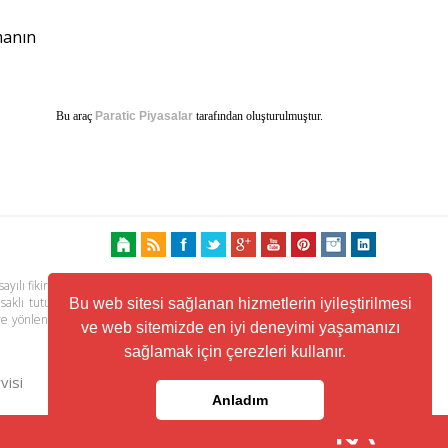
manın
Bu araç
Paratic Piyasalar
tarafından oluşturulmuştur.
ayılı fikir ve sanat eserleri kanunu ile korunmaktadır. Her türlü haber,
 saklı tutulmaktadır. Yayınlanan köşe yazılarından, haberlere ve köşe
Bu web sitesi sağlanan hizmetlerin iyileştirilmesi
ere yönlendiren linklerin içeriklerinden www.kuzeyhaber.com sorumlu
ve web sitemizde en iyi deneyimi yaşamanızı
sağlamak için çerezleri kullanır.
visi
Trafik ve Yol Durumu
Anladım