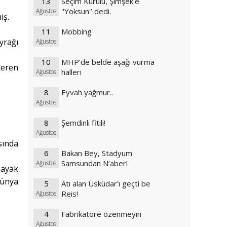
13
Seçim Kurulu, Şimşek'e
''Yoksun'’ dedi.
Ağustos
iş.
11
Mobbing
yrağı
Ağustos
10
MHP’de belde aşağı vurma
teren
halleri
Ağustos
8
Eyvah yağmur..
Ağustos
8
Şemdinli fitili!
Ağustos
sında
6
Bakan Bey, Stadyum
Samsundan N’aber!
Ağustos
 ayak
dünya
5
Atı alan Üsküdar’ı geçti be
Reis!
Ağustos
4
Fabrikatöre özenmeyin
Ağustos