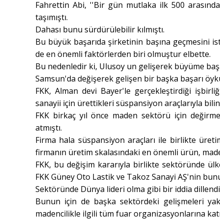
Fahrettin Abi, ''Bir gün mutlaka ilk 500 arasınd
taşımıştı.
Dahası bunu sürdürülebilir kılmıştı.
Bu büyük başarıda şirketinin başına geçmesini ist
de en önemli faktörlerden biri olmuştur elbette.
Bu nedenledir ki, Ulusoy un gelişerek büyüme başa
Samsun'da değişerek gelişen bir başka başarı öyk
FKK, Alman devi Bayer'le gerçekleştirdiği işbirl
sanayii için ürettikleri süspansiyon araçlarıyla bilini
FKK birkaç yıl önce maden sektörü için değirmen
atmıştı.
Firma hala süspansiyon araçları ile birlikte üre
firmanın üretim skalasındaki en önemli ürün, maden
FKK, bu değişim kararıyla birlikte sektöründe ül
FKK Güney Oto Lastik ve Takoz Sanayi AŞ'nin bunun
Sektöründe Dünya lideri olma gibi bir iddia dillendi
Bunun için de başka sektördeki gelişmeleri ya
madencilikle ilgili tüm fuar organizasyonlarına katı