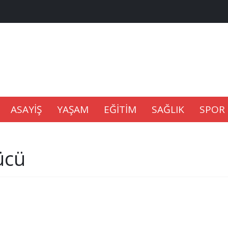
na Kaldıramaz
lu’nda
ASAYİŞ
YAŞAM
EĞİTİM
SAĞLIK
SPOR
Gıdası Geliyor
ücü
epkisi