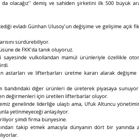
a da olacağız'' demiş ve sahiden şirketini ilk 500 büyük ar
ediği evladı Günhan Ulusoy'un değişime ve gelişime açık fiki
rısını sürdürebiliyor.
üsüne de FKK'da tanık oluyoruz.
iği sayesinde vulkollandan mamül ürünleriyle özellikle oto
rdi.
 astarları ve lifterbarları üretme kararı alarak değişme
tim bandındaki diğer ürünleri de üreterek piyasaya sunuyo
 değirmenleri için üretilen lifterbarlar oluyor.
kemiz genelinde liderliğe ulaştı ama, Ufuk Altuncu yönetimi
la yetinmeyeceği anlaşılıyor.
riliyor şimdi firma bünyesine.
kından takip etmek amacıyla dünyanın dört bir yanında a
lıyorlar.