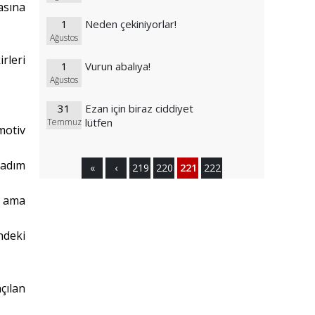
asına
1
Neden çekiniyorlar!
Ağustos
rleri
1
Vurun abalıya!
Ağustos
31
Ezan için biraz ciddiyet
lütfen
Temmuz
motiv
 adım
«
‹
219
220
221
222
r ama
ndeki
çılan