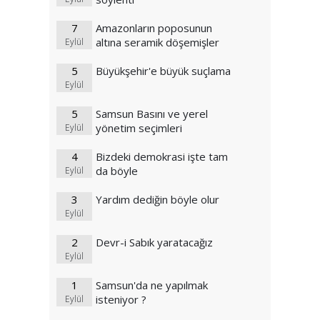
7
Amazonların poposunun
altına seramik döşemişler
Eylül
5
Büyükşehir'e büyük suçlama
Eylül
5
Samsun Basını ve yerel
yönetim seçimleri
Eylül
4
Bizdeki demokrasi işte tam
da böyle
Eylül
3
Yardım dediğin böyle olur
Eylül
2
Devr-i Sabık yaratacağız
Eylül
1
Samsun'da ne yapılmak
isteniyor ?
Eylül