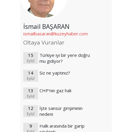
İsmail BAŞARAN
ismailbasaran@kuzeyhaber.com
Oltaya Vuranlar
15
Türkiye iyi bir yere doğru
mu gidiyor?
Eylül
14
Siz ne yaptınız?
Eylül
13
CHP'nin gaz hali
Eylül
12
İşte sansür girişiminin
nedeni
Eylül
9
Halk arasında bir garip
söylenti
Eylül