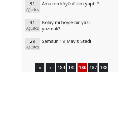
31
Amazon köyünü kim yaptı ?
Ağustos
31
Kolay mı böyle bir yazı
yazmak?
Ağustos
29
Samsun 19 Mayıs Stadı
Ağustos
«
‹
184
185
186
187
188