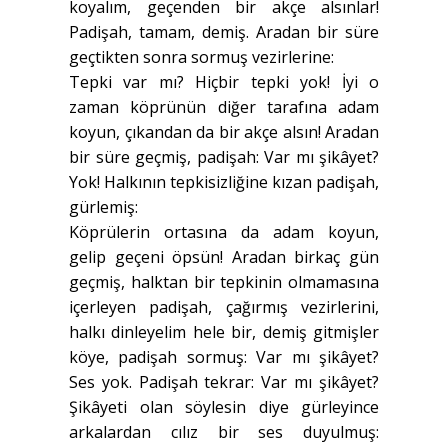
koyalım, geçenden bir akçe alsınlar!
Padişah, tamam, demiş. Aradan bir süre
geçtikten sonra sormuş vezirlerine:
Tepki var mı? Hiçbir tepki yok! İyi o
zaman köprünün diğer tarafına adam
koyun, çıkandan da bir akçe alsın! Aradan
bir süre geçmiş, padişah: Var mı şikâyet?
Yok! Halkının tepkisizliğine kızan padişah,
gürlemiş:
Köprülerin ortasına da adam koyun,
gelip geçeni öpsün! Aradan birkaç gün
geçmiş, halktan bir tepkinin olmamasına
içerleyen padişah, çağırmış vezirlerini,
halkı dinleyelim hele bir, demiş gitmişler
köye, padişah sormuş: Var mı şikâyet?
Ses yok. Padişah tekrar: Var mı şikâyet?
Şikâyeti olan söylesin diye gürleyince
arkalardan cılız bir ses duyulmuş: