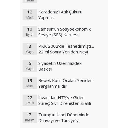
Nisan
12
Karadeniz’i Atık Çukuru
Yapmak
Mart
10
Samsun’un Sosyoekonomik
Seviye (SES) Karnesi
Eylül
8
PKK 2002’de Feshedilmişti…
22 Yıl Sonra Yeniden Neyi
Mayıs
Feshediyor?
6
Siyasetin Üzerimizdeki
Baskısı
Mayıs
19
Bebek Katili Öcalan Yeniden
Yargılanmalıdır!
Mart
22
İhvan’dan HTŞ’ye Giden
Süreç: Sivil Direnişten Silahlı
Aralık
Selefi Cihatçılığa
7
Trump’ın İkinci Döneminde
Dünyayı ve Türkiye’yi
Kasım
Bekleyen Değişim Rüzgarları