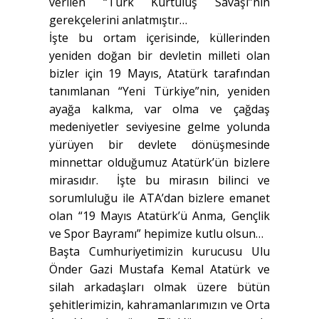
verilen “Türk Kurtuluş Savaşı”nın
gerekçelerini anlatmıştır…
İşte bu ortam içerisinde, küllerinden
yeniden doğan bir devletin milleti olan
bizler için 19 Mayıs, Atatürk tarafından
tanımlanan “Yeni Türkiye”nin, yeniden
ayağa kalkma, var olma ve çağdaş
medeniyetler seviyesine gelme yolunda
yürüyen bir devlete dönüşmesinde
minnettar olduğumuz Atatürk’ün bizlere
mirasıdır. İşte bu mirasın bilinci ve
sorumluluğu ile ATA’dan bizlere emanet
olan “19 Mayıs Atatürk’ü Anma, Gençlik
ve Spor Bayramı” hepimize kutlu olsun…
Başta Cumhuriyetimizin kurucusu Ulu
Önder Gazi Mustafa Kemal Atatürk ve
silah arkadaşları olmak üzere bütün
şehitlerimizin, kahramanlarımızın ve Orta