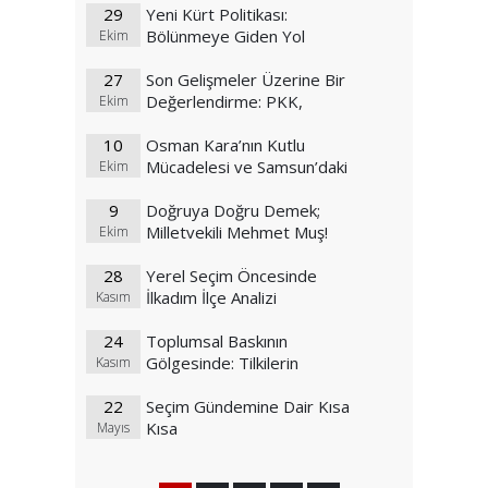
29
Yeni Kürt Politikası:
Bölünmeye Giden Yol
Ekim
Haritası mı?
27
Son Gelişmeler Üzerine Bir
Değerlendirme: PKK,
Ekim
Kürtçülük ve Küresel Planlar
10
Osman Kara’nın Kutlu
Mücadelesi ve Samsun’daki
Ekim
ABD Üssünde Askerlerin
9
Bayrak Yakma Olayı
Doğruya Doğru Demek;
Milletvekili Mehmet Muş!
Ekim
28
Yerel Seçim Öncesinde
İlkadım İlçe Analizi
Kasım
24
Toplumsal Baskının
Gölgesinde: Tilkilerin
Kasım
Hikayesi ve Modern Toplum
22
Seçim Gündemine Dair Kısa
Kısa
Mayıs