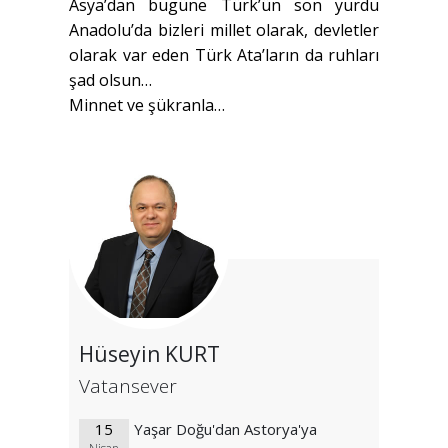
Asya’dan bugüne Türk’ün son yurdu
Anadolu’da bizleri millet olarak, devletler
olarak var eden Türk Ata’ların da ruhları
şad olsun…
Minnet ve şükranla…
Hüseyin KURT
Vatansever
15
Yaşar Doğu'dan Astorya'ya