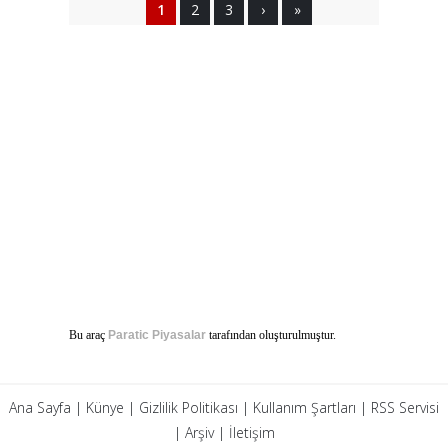
1
2
3
›
»
Bu araç
Paratic Piyasalar
tarafından oluşturulmuştur.
Ana Sayfa
|
Künye
|
Gizlilik Politikası
|
Kullanım Şartları
|
RSS Servisi
|
Arşiv
|
İletişim