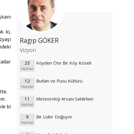
şkanı
k ki,
zyaşı
Ragıp GÖKER
edeki
Vizyon
kadar
23
Köyden Öte Bir Köy Köseli
Haziran
12
Butlan ve Pusu Kültürü
Haziran
tte.
um.
11
Meteoroloji Arsası Satılırken
Haziran
le bi
9
Bir Lider Doğuyor
Haziran