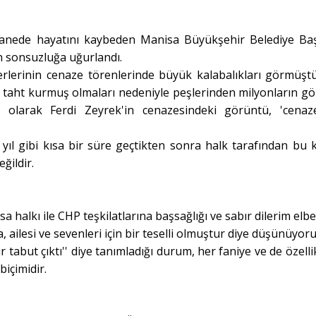
astanede hayatını kaybeden Manisa Büyükşehir Belediye Ba
an sonsuzluğa uğurlandı.
derlerinin cenaze törenlerinde büyük kalabalıkları görmüştü
de taht kurmuş olmaları nedeniyle peşlerinden milyonların gö
i olarak Ferdi Zeyrek'in cenazesindeki görüntü, 'cenaz
 yıl gibi kısa bir süre geçtikten sonra halk tarafından bu 
eğildir.
sa halkı ile CHP teşkilatlarına başsağlığı ve sabır dilerim elbe
 ailesi ve sevenleri için bir teselli olmuştur diye düşünüyor
tabut çıktı'' diye tanımladığı durum, her faniye ve de özellik
içimidir.