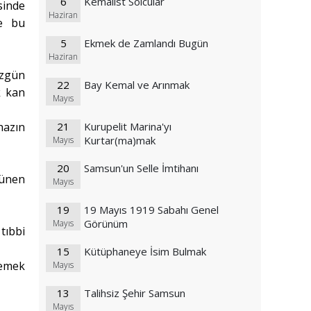
6
Kemalist Solcular
sinde
Haziran
de bu
5
Ekmek de Zamlandı Bugün
Haziran
üzgün
22
Bay Kemal ve Arınmak
k kan
Mayıs
hazın
21
Kurupelit Marina'yı
Kurtar(ma)mak
Mayıs
20
Samsun'un Selle İmtihanı
vünen
Mayıs
19
19 Mayıs 1919 Sabahı Genel
Görünüm
Mayıs
tıbbi
15
Kütüphaneye İsim Bulmak
lemek
Mayıs
13
Talihsiz Şehir Samsun
Mayıs