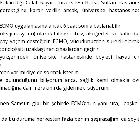
kaldırıldığı Celal Bayar Üniversitesi Hafsa Sultan Hastane
erektiğine karar verilir ancak, üniversite hastanesin
 ECMO uygulamasına ancak 6 saat sonra başlanabilir.
sijenasyonu) olarak bilinen cihaz, akciğerleri ve kalbi d
 yapay yaşam desteğidir. ECMO, vücudunuzdan sürekli olara
ndioksiti uzaklaştıran cihazlardan geçirir.
ükşehirdeki üniversite hastanesinde böylesi hayati ci
.
dan var mı diye de sormak isterim.
e bulunduğunu biliyorum anca, sağlık kenti olmakla ö
lmadığına dair merakımı da gidermek istiyorum.
linen Samsun gibi bir şehirde ECMO’nun yanı sıra, başka 
rsa da bu duruma herkesten fazla benim şaşıracağımı da söy