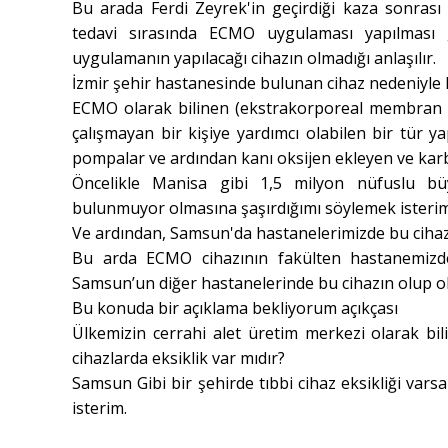
Bu arada Ferdi Zeyrek'in geçirdiği kaza sonrası 
tedavi sırasında ECMO uygulaması yapılması g
uygulamanın yapılacağı cihazın olmadığı anlaşılır.
İzmir şehir hastanesinde bulunan cihaz nedeniyle
ECMO olarak bilinen (ekstrakorporeal membran ok
çalışmayan bir kişiye yardımcı olabilen bir tür
pompalar ve ardından kanı oksijen ekleyen ve karbo
Öncelikle Manisa gibi 1,5 milyon nüfuslu büy
bulunmuyor olmasına şaşırdığımı söylemek isterim
Ve ardından, Samsun'da hastanelerimizde bu cihaz
Bu arda ECMO cihazının fakülten hastanemizd
Samsun’un diğer hastanelerinde bu cihazın olup o
Bu konuda bir açıklama bekliyorum açıkçası
Ülkemizin cerrahi alet üretim merkezi olarak bi
cihazlarda eksiklik var mıdır?
Samsun Gibi bir şehirde tıbbi cihaz eksikliği va
isterim.