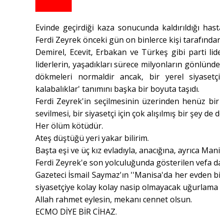
Evinde geçirdiği kaza sonucunda kaldırıldığı h
Ferdi Zeyrek önceki gün on binlerce kişi tarafınd
Demirel, Ecevit, Erbakan ve Türkeş gibi parti li
liderlerin, yaşadıkları sürece milyonların gönlün
dökmeleri normaldir ancak, bir yerel siyasetç
kalabalıklar' tanımını başka bir boyuta taşıdı.
Ferdi Zeyrek'in seçilmesinin üzerinden henüz bir
sevilmesi, bir siyasetçi için çok alışılmış bir şey de d
Her ölüm kötüdür.
Ateş düştüğü yeri yakar bilirim.
Başta eşi ve üç kız evladıyla, anacığına, ayrıca Mani
Ferdi Zeyrek'e son yolculuğunda gösterilen vefa da,
Gazeteci İsmail Saymaz'ın ''Manisa'da her evden bir 
siyasetçiye kolay kolay nasip olmayacak uğurlama b
Allah rahmet eylesin, mekanı cennet olsun.
ECMO DİYE BİR CİHAZ.