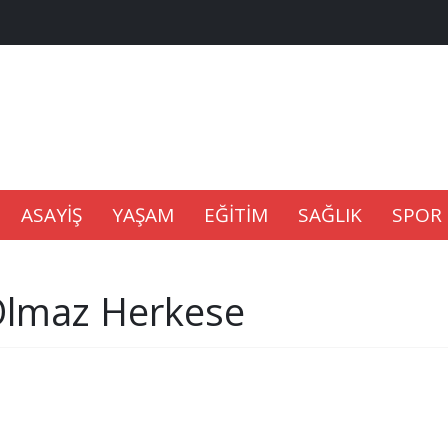
na Kaldıramaz
lu’nda
ASAYİŞ
YAŞAM
EĞİTİM
SAĞLIK
SPOR
Gıdası Geliyor
Olmaz Herkese
epkisi