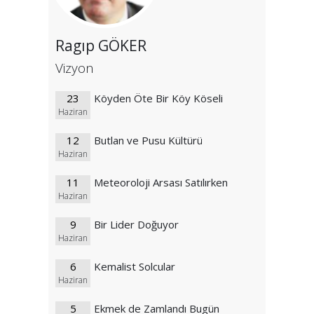
Ragıp GÖKER
Vizyon
23
Köyden Öte Bir Köy Köseli
Haziran
12
Butlan ve Pusu Kültürü
Haziran
11
Meteoroloji Arsası Satılırken
Haziran
9
Bir Lider Doğuyor
Haziran
6
Kemalist Solcular
Haziran
5
Ekmek de Zamlandı Bugün