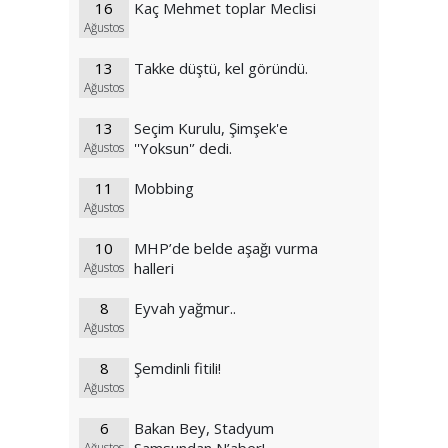
16
Kaç Mehmet toplar Meclisi
Ağustos
13
Takke düştü, kel göründü.
Ağustos
13
Seçim Kurulu, Şimşek'e
''Yoksun'’ dedi.
Ağustos
11
Mobbing
Ağustos
10
MHP’de belde aşağı vurma
halleri
Ağustos
8
Eyvah yağmur..
Ağustos
8
Şemdinli fitili!
Ağustos
6
Bakan Bey, Stadyum
Ağustos