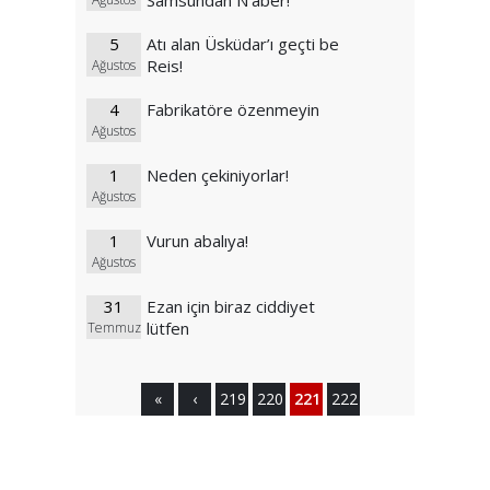
Samsundan N’aber!
5
Atı alan Üsküdar’ı geçti be
Reis!
Ağustos
4
Fabrikatöre özenmeyin
Ağustos
1
Neden çekiniyorlar!
Ağustos
1
Vurun abalıya!
Ağustos
31
Ezan için biraz ciddiyet
lütfen
Temmuz
«
‹
219
220
221
222