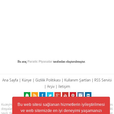
Bu araç
Paratic Piyasalar
tarafından oluşturulmuştur.
Ana Sayfa
|
Künye
|
Gizlilik Politikası
|
Kullanım Şartları
|
RSS Servisi
|
Arşiv
|
İletişim
Bu web sitesi sağlanan hizmetlerin iyileştirilmesi
KuzeyHaber.com sitesinde yer alan tüm yazılar, materyaller, resimler, ses
dosyaları, animasyonlar, videolar, tasarım ve düzenlemelerin telif hakları 5846
ve web sitemizde en iyi deneyimi yaşamanızı
sayılı fikir ve sanat eserleri kanunu ile korunmaktadır. Her türlü haber, köşe