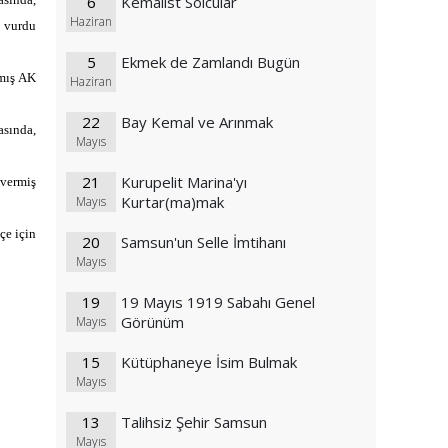
6
Kemalist Solcular
Haziran
a vurdu
5
Ekmek de Zamlandı Bugün
pmış AK
Haziran
22
Bay Kemal ve Arınmak
asında,
Mayıs
21
Kurupelit Marina'yı
 vermiş
Kurtar(ma)mak
Mayıs
çe için
20
Samsun'un Selle İmtihanı
Mayıs
19
19 Mayıs 1919 Sabahı Genel
Görünüm
Mayıs
15
Kütüphaneye İsim Bulmak
Mayıs
13
Talihsiz Şehir Samsun
Mayıs