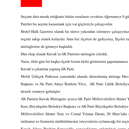
Seçime dair merak ettiğimiz bütün soruların cevabını öğrenmeye 9 gü
Partiler bu seçimi kazanmak için var güçleriyle çalışıyorlar.
Hedef Halk Gazetesi olarak bu süreci yakından izlemeye çalışıyoruz
seçimi takip etmek kolaydır. Ama biz ilçelere de gidiyoruz, İlçeler 
mitinglerine de gitmeye başladık.
Dün ekip olarak Kavak’ta AK Partinin mitingini izledik.
Yarın, öbür gün bir başka ilçede bizim ekibi görürseniz şaşırmamanız
Kavak’a çıkartma yapmış AK Parti.
Melih Gökçek Parkının yanındaki alanda düzenlemiş mitinge Havz
Başkanı ve Ak Parti Adayı İbrahim Yüce, AK Parti Lâdik Belediy
destek vermeye gelmişler.
AK Patinin Kavak Mitingine ayrıca AK Parti Milletvekilleri Ahmet Y
Kurt, Büyükşehir Belediye Başkanı ve AK Parti Büyükşehir Belediye B
Milletvekilleri Ahmet Yeni ve Cemal Yılmaz Demir, 30 Mart’taki
istikrarın ve hizmetin sürdürülmesini isteyenlerin oylanacağı bir seçi
Kavak Adayı İbrahim Sarıcaoğlu yapacaklarını anlattıktan sonra