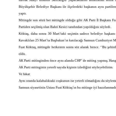
Büyükşehir Belediye Başkanı ile ilçelerdeki başkanın aynı partiler
yaptı.
Mitingde son sözü her mitingde olduğu gibi AK Parti İl Başkanı Fu
Partiden seçilmiş olan Bahri Kesici tarafından yapıldığını söyledi.
Köktaş, daha sonra 30 Mart’taki seçimin sadece belediye başkanı 
Kavaklıları 25 Mart’ta Başbakan’ın katılacağı Samsun Cumhuriyet M
Fuat Köktaş, mitingde herkesten sonra söz alarak bence. ‘’Bu şehir
oldu.
AK Parti mitinginden önce aynı alanda CHP’ de miting yapmış. Hangi
AK Parti mitinginin yeterli sayıda kişinin izlediğini söyleyebilirim.
Ve fakat
Aynı oranda kalabalıktaki coşkunun ise yeterli olmadığını da söylem
Samsun siyasetinin Ustası Fuat Köktaş’ın bu mitinge iyi hazırlanmadı