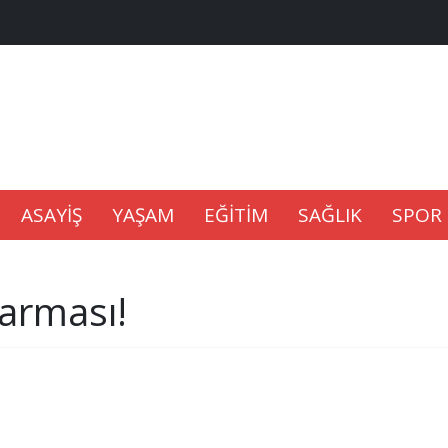
na Kaldıramaz
lu’nda
ASAYİŞ
YAŞAM
EĞİTİM
SAĞLIK
SPOR
Gıdası Geliyor
karması!
epkisi