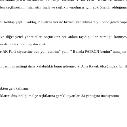
den seçilmesinin, hizmetin hızlı ve sağlıklı yapılması için çok önemli olduğun
at Köktaş yaptı. Köktaş, Kavak’ta her ne hizmet yapıldıysa 5 yıl önce görev ya
ve diğer yerel yöneticileri seçmekten öte anlam taşıdığı ileri sürdüğü konuşm
eydanındaki mitinge davet etti.
de AK Parti siyasetine ben yön veririm’’ yani ‘’ Burada PATRON benim’’ mesajını
 partinin mitingi daha kalabalıktı bunu göremedik. Ama Kavak ölçeğindeki bir il
ekten geri kalmam.
klarını düşündüğüm ilçe teşkilatına gerekli uyarıları da yaptığını inanıyorum.