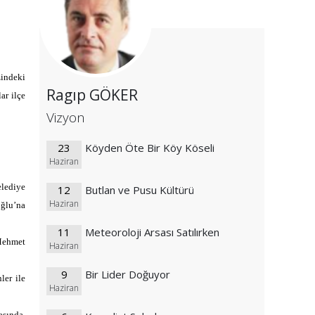
zindeki
Ragıp GÖKER
ar ilçe
Vizyon
23
Köyden Öte Bir Köy Köseli
Haziran
lediye
12
Butlan ve Pusu Kültürü
Haziran
ğlu’na
11
Meteoroloji Arsası Satılırken
 Mehmet
Haziran
9
Bir Lider Doğuyor
ler ile
Haziran
sında,