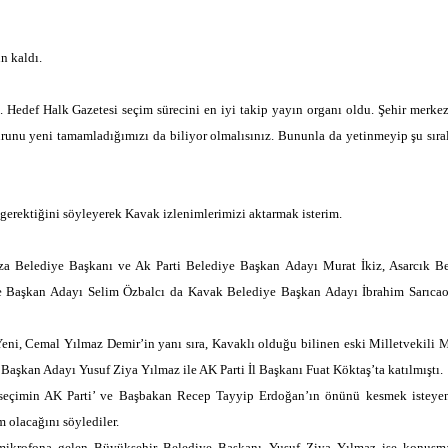
n kaldı.
. Hedef Halk Gazetesi seçim sürecini en iyi takip yayın organı oldu. Şehir merke
turunu yeni tamamladığımızı da biliyor olmalısınız. Bununla da yetinmeyip şu sıral
 gerektiğini söyleyerek Kavak izlenimlerimizi aktarmak isterim.
a Belediye Başkanı ve Ak Parti Belediye Başkan Adayı Murat İkiz, Asarcık Be
e Başkan Adayı Selim Özbalcı da Kavak Belediye Başkan Adayı İbrahim Sarıcao
eni, Cemal Yılmaz Demir’in yanı sıra, Kavaklı olduğu bilinen eski Milletvekili
aşkan Adayı Yusuf Ziya Yılmaz ile AK Parti İl Başkanı Fuat Köktaş’ta katılmıştı.
 seçimin AK Parti’ ve Başbakan Recep Tayyip Erdoğan’ın önünü kesmek isteyen
m olacağını söylediler.
 mikrofona gelen Büyükşehir Belediye Başkanı Yusuf Ziya Yılmaz ise konuşma