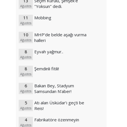
13
Seçim Kurulu, Şimşek'e
''Yoksun'’ dedi.
Ağustos
11
Mobbing
Ağustos
10
MHP’de belde aşağı vurma
halleri
Ağustos
8
Eyvah yağmur..
Ağustos
8
Şemdinli fitili!
Ağustos
6
Bakan Bey, Stadyum
Samsundan N’aber!
Ağustos
5
Atı alan Üsküdar’ı geçti be
Reis!
Ağustos
4
Fabrikatöre özenmeyin
Ağustos