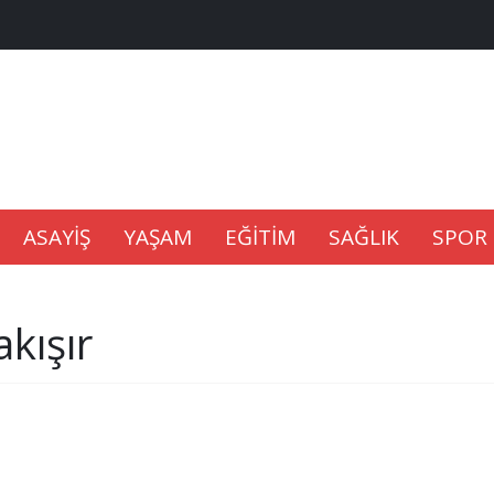
na Kaldıramaz
lu’nda
ASAYİŞ
YAŞAM
EĞİTİM
SAĞLIK
SPOR
Gıdası Geliyor
akışır
epkisi