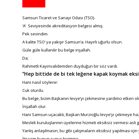
Samsun Ticaret ve Sanayi Odası (TSO).
‘A’ Seviyesinde akreditasyon belgesi almış.
Pek sevindim.
A kalite TSO’ ya yakışır Samsun’a. Hayırlı uğurlu olsun.
Güle güle kullanılır bu belge inşallah.
Da;
Rahmetli Kayınvalidemden duyduğun bir söz vardı.
‘’Hep bittide de bi tek leğene kapak koymak eksik
Hani nasıl söylenir:
Cuk oturdu.
Bu belge, bizim Başkanın levye’yi çekmesine yardımcı etken o
İnşallah olur.
Hani Samsun uçacaktı, Başkan Murzioğlu levye’yi çekmeye hazı
Meslek kuruluşlarının üyelerine hizmeti eksiksiz vermesi asli gö
Yanlış anlaşılmasın, bu gibi çalışmaların eksiksiz yapılması içi
İtirazım bunun sunuş biçimine.