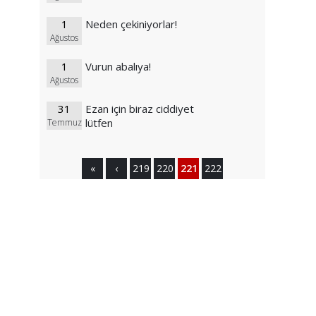
1
Neden çekiniyorlar!
Ağustos
1
Vurun abalıya!
Ağustos
31
Ezan için biraz ciddiyet
lütfen
Temmuz
«
‹
219
220
221
222