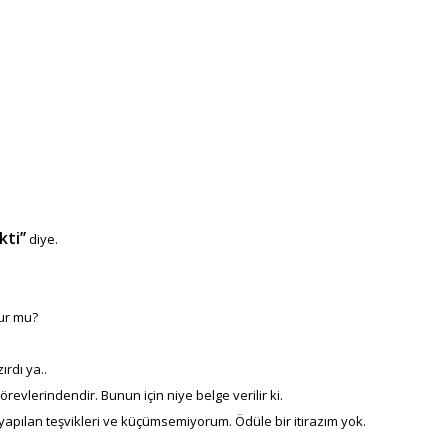
ti’’
diye.
lur mu?
rdı ya..
revlerindendir. Bunun için niye belge verilir ki.
n yapılan teşvikleri ve küçümsemiyorum. Ödüle bir itirazım yok.