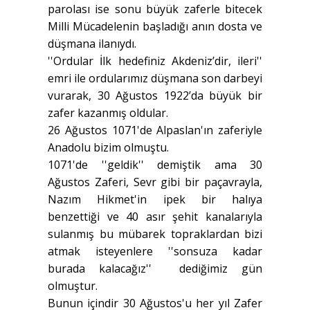
parolası ise sonu büyük zaferle bitecek
Milli Mücadelenin başladığı anın dosta ve
düşmana ilanıydı.
''Ordular İlk hedefiniz Akdeniz’dir, ileri''
emri ile ordularımız düşmana son darbeyi
vurarak, 30 Ağustos 1922’da büyük bir
zafer kazanmış oldular.
26 Ağustos 1071'de Alpaslan'ın zaferiyle
Anadolu bizim olmuştu.
1071'de ''geldik'' demiştik ama 30
Ağustos Zaferi, Sevr gibi bir paçavrayla,
Nazım Hikmet'in ipek bir halıya
benzettiği ve 40 asır şehit kanalarıyla
sulanmış bu mübarek topraklardan bizi
atmak isteyenlere ''sonsuza kadar
burada kalacağız'' dediğimiz gün
olmuştur.
Bunun içindir 30 Ağustos'u her yıl Zafer