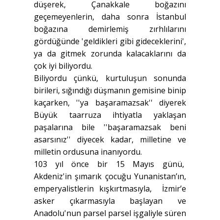
düşerek, Çanakkale boğazını
geçemeyenlerin, daha sonra İstanbul
boğazına demirlemiş zırhlılarını
gördüğünde 'geldikleri gibi gideceklerini',
ya da gitmek zorunda kalacaklarını da
çok iyi biliyordu.
Biliyordu çünkü, kurtuluşun sonunda
birileri, sığındığı düşmanın gemisine binip
kaçarken, ''ya başaramazsak'' diyerek
Büyük taarruza ihtiyatla yaklaşan
paşalarına bile ''başaramazsak beni
asarsınız'' diyecek kadar, milletine ve
milletin ordusuna inanıyordu.
103 yıl önce bir 15 Mayıs günü,
Akdeniz'in şımarık çocuğu Yunanistan’ın,
emperyalistlerin kışkırtmasıyla, İzmir’e
asker çıkarmasıyla başlayan ve
Anadolu'nun parsel parsel işgaliyle süren