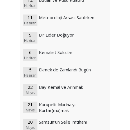
12
Butlan ve Pusu Kültürü
Haziran
11
Meteoroloji Arsası Satılırken
Haziran
9
Bir Lider Doğuyor
Haziran
6
Kemalist Solcular
Haziran
5
Ekmek de Zamlandı Bugün
Haziran
22
Bay Kemal ve Arınmak
Mayıs
21
Kurupelit Marina'yı
Kurtar(ma)mak
Mayıs
20
Samsun'un Selle İmtihanı
Mayıs