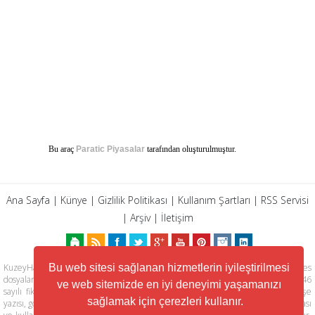
Bu araç
Paratic Piyasalar
tarafından oluşturulmuştur.
Ana Sayfa
|
Künye
|
Gizlilik Politikası
|
Kullanım Şartları
|
RSS Servisi
|
Arşiv
|
İletişim
Bu web sitesi sağlanan hizmetlerin iyileştirilmesi
KuzeyHaber.com sitesinde yer alan tüm yazılar, materyaller, resimler, ses
dosyaları, animasyonlar, videolar, tasarım ve düzenlemelerin telif hakları 5846
ve web sitemizde en iyi deneyimi yaşamanızı
sayılı fikir ve sanat eserleri kanunu ile korunmaktadır. Her türlü haber, köşe
sağlamak için çerezleri kullanır.
yazısı, görsel, belge ve bağlantının izinsiz ve kaynak belirtilmeksizin kopyalanması