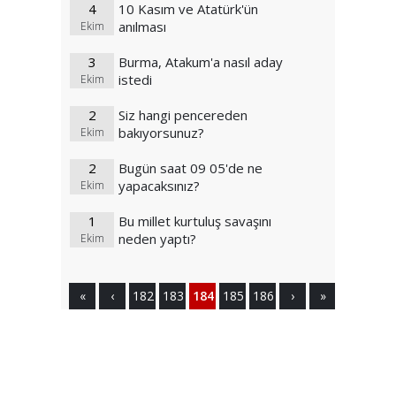
4
10 Kasım ve Atatürk'ün
anılması
Ekim
3
Burma, Atakum'a nasıl aday
istedi
Ekim
2
Siz hangi pencereden
bakıyorsunuz?
Ekim
2
Bugün saat 09 05'de ne
yapacaksınız?
Ekim
1
Bu millet kurtuluş savaşını
neden yaptı?
Ekim
«
‹
182
183
184
185
186
›
»