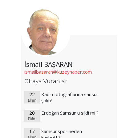
İsmail BAŞARAN
ismailbasaran@kuzeyhaber.com
Oltaya Vuranlar
22
Kadın fotoğraflarına sansür
şoku!
Ekim
20
Erdoğan Samsun'u sildi mi ?
Ekim
17
Samsunspor neden
kaybetti?
Ekim