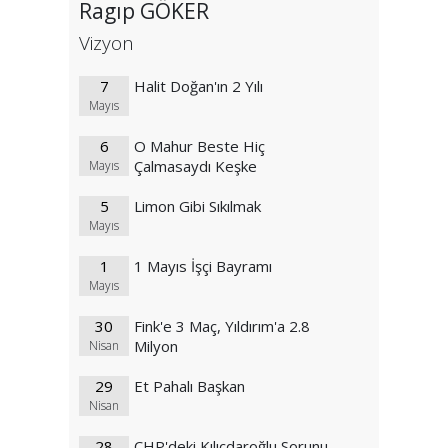
Ragıp GÖKER
Vizyon
7
Halit Doğan'ın 2 Yılı
Mayıs
6
O Mahur Beste Hiç
Çalmasaydı Keşke
Mayıs
5
Limon Gibi Sıkılmak
Mayıs
1
1 Mayıs İşçi Bayramı
Mayıs
30
Fink'e 3 Maç, Yıldırım'a 2.8
Milyon
Nisan
29
Et Pahalı Başkan
Nisan
28
CHP'deki Kılıçdaroğlu Sorunu