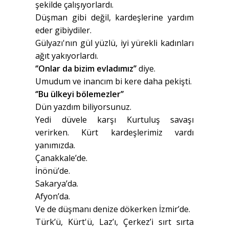
şekilde çalışıyorlardı.
Düşman gibi değil, kardeşlerine yardım
eder gibiydiler.
Gülyazı'nın gül yüzlü, iyi yürekli kadınları
ağıt yakıyorlardı.
‘’Onlar da bizim evladımız’’
diye.
Umudum ve inancım bi kere daha pekişti.
‘’Bu ülkeyi bölemezler’’
Dün yazdım biliyorsunuz.
Yedi düvele karşı Kurtuluş savaşı
verirken. Kürt kardeşlerimiz vardı
yanımızda.
Çanakkale’de.
İnönü’de.
Sakarya’da.
Afyon’da.
Ve de düşmanı denize dökerken İzmir’de.
Türk’ü, Kürt'ü, Laz’ı, Çerkez’i sırt sırta