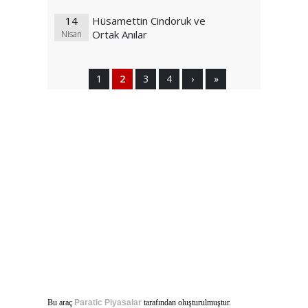
14
Hüsamettin Cindoruk ve
Ortak Anılar
Nisan
1
2
3
4
›
»
Bu araç
Paratic Piyasalar
tarafından oluşturulmuştur.