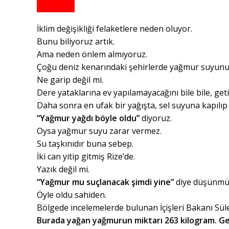
İklim değişikliği felaketlere neden oluyor.
Bunu biliyoruz artık.
Ama neden önlem almıyoruz.
Çoğu deniz kenarındaki şehirlerde yağmur suyunu
Ne garip değil mi.
Dere yataklarına ev yapılamayacağını bile bile, get
Daha sonra en ufak bir yağışta, sel suyuna kapılıp 
“Yağmur yağdı böyle oldu”
diyoruz.
Oysa yağmur suyu zarar vermez.
Su taşkınıdır buna sebep.
İki can yitip gitmiş Rize’de.
Yazık değil mi.
“Yağmur mu suçlanacak şimdi yine”
diye düşünmü
Öyle oldu sahiden.
Bölgede incelemelerde bulunan İçişleri Bakanı Sü
Burada yağan yağmurun miktarı 263 kilogram. Ge