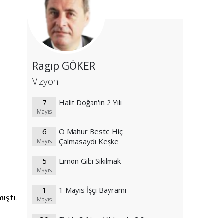
Ragıp GÖKER
Vizyon
7
Halit Doğan'ın 2 Yılı
Mayıs
6
O Mahur Beste Hiç
Çalmasaydı Keşke
Mayıs
5
Limon Gibi Sıkılmak
Mayıs
1
1 Mayıs İşçi Bayramı
ıştı.
Mayıs