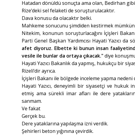
Hatadan dönüldü sonuçta ama olan, Bedirhan gibi s
Rize’deki sel felaketi de soruşturulacaktır.
Dava konusu da olacaktır belki.
Mahkeme sonucunu şimdiden kestirmek mümkün de
Nitekim, konunun soruşturlacağını İçişleri Bakan
Parti Genel Başkan Yardımcısı Hayati Yazıcı da söy
afet diyoruz. Elbette ki bunun insan faaliyetin
vesile ile bunlar da ortaya çıkacak."
diye konuşmu
Hayati Yazıcı Bakanlık da yapmış, hukukçu bir siyas
Rizeli’dir ayrıca.
İçişleri Bakanı ile bölgede inceleme yapma nedeni
Hayati Yazıcı, deneyimli bir siyasetçi ve hukuk 
etmiş ama sürekli imar afları ile dere yatakların
sanmam.
Ve fakat
Gerçek bu.
Dere yataklarına yapılaşma izni verdik.
Şehirleri beton yığınına çevirdik.