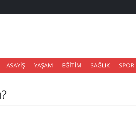
na Kaldıramaz
lu’nda
ASAYİŞ
YAŞAM
EĞİTİM
SAĞLIK
SPOR
Gıdası Geliyor
u?
epkisi