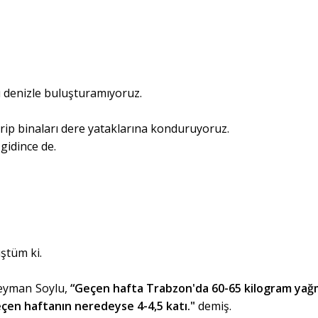
 denizle buluşturamıyoruz.
irip binaları dere yataklarına konduruyoruz.
gidince de.
ştüm ki.
leyman Soylu,
“Geçen hafta Trabzon'da 60-65 kilogram yağm
çen haftanın neredeyse 4-4,5 katı."
demiş.