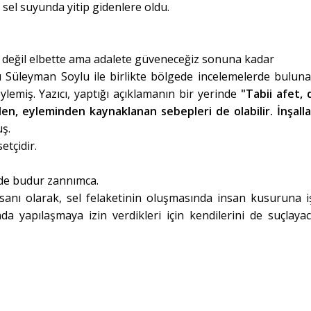
el suyunda yitip gidenlere oldu.
ğil elbette ama adalete güveneceğiz sonuna kadar
ı Süleyman Soylu ile birlikte bölgede incelemelerde bulun
lemiş. Yazıcı, yaptığı açıklamanın bir yerinde
"Tabii afet, 
den, eyleminden kaynaklanan sebepleri de olabilir. İnşall
ş.
etçidir.
 de budur zannımca.
insanı olarak, sel felaketinin oluşmasında insan kusuruna i
da yapılaşmaya izin verdikleri için kendilerini de suçlayac