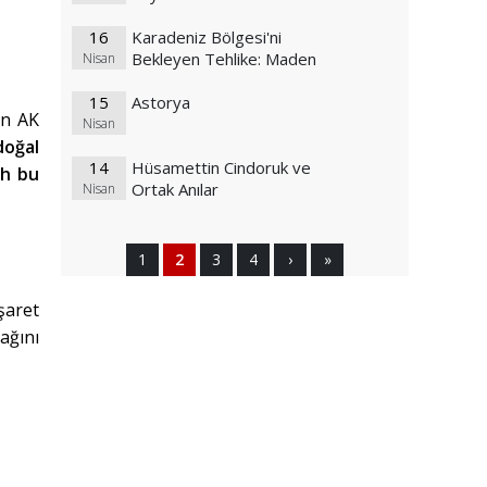
16
Karadeniz Bölgesi'ni
Bekleyen Tehlike: Maden
Nisan
15
Astorya
an AK
Nisan
doğal
14
Hüsamettin Cindoruk ve
ah bu
Ortak Anılar
Nisan
1
2
3
4
›
»
şaret
ağını