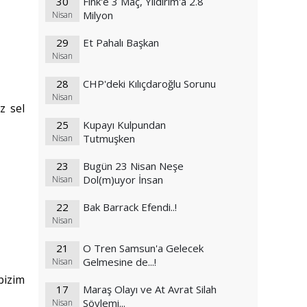
30
Fink'e 3 Maç, Yıldırım'a 2.8
Milyon
Nisan
29
Et Pahalı Başkan
Nisan
28
CHP'deki Kılıçdaroğlu Sorunu
Nisan
z sel
25
Kupayı Kulpundan
Tutmuşken
Nisan
23
Bugün 23 Nisan Neşe
Dol(m)uyor İnsan
Nisan
22
Bak Barrack Efendi..!
Nisan
21
O Tren Samsun'a Gelecek
Gelmesine de...!
Nisan
bizim
17
Maraş Olayı ve At Avrat Silah
Söylemi...
Nisan