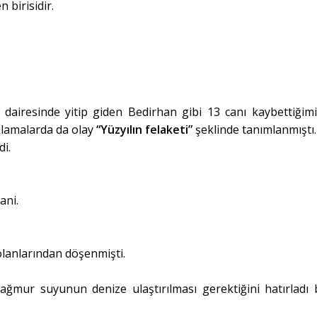
 birisidir.
 dairesinde yitip giden Bedirhan gibi 13 canı kaybettiğimi
ıklamalarda da olay
“Yüzyılın felaketi”
şeklinde tanımlanmıştı.
i.
ani.
lanlarından döşenmişti.
ğmur suyunun denize ulaştırılması gerektiğini hatırladı 