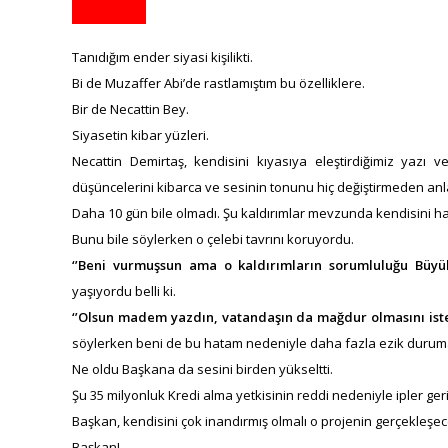
Tanıdığım ender siyasi kişilikti.
Bi de Muzaffer Abi’de rastlamıştım bu özelliklere.
Bir de Necattin Bey.
Siyasetin kibar yüzleri.
Necattin Demirtaş, kendisini kıyasıya eleştirdiğimiz yazı ve
düşüncelerini kibarca ve sesinin tonunu hiç değiştirmeden anla
Daha 10 gün bile olmadı. Şu kaldırımlar mevzunda kendisini ha
Bunu bile söylerken o çelebi tavrını koruyordu.
‘’Beni vurmuşsun ama o kaldırımların sorumluluğu Büyükş
yaşıyordu belli ki.
‘’Olsun madem yazdın, vatandaşın da mağdur olmasını iste
söylerken beni de bu hatam nedeniyle daha fazla ezik durum
Ne oldu Başkana da sesini birden yükseltti.
Şu 35 milyonluk Kredi alma yetkisinin reddi nedeniyle ipler ge
Başkan, kendisini çok inandırmış olmalı o projenin gerçekleşec
Başkan!