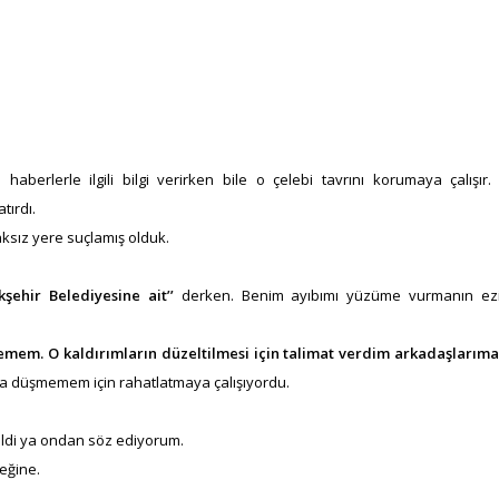
 haberlerle ilgili bilgi verirken bile o çelebi tavrını korumaya çalışır.
tırdı.
ksız yere suçlamış olduk.
ehir Belediyesine ait’’
derken. Benim ayıbımı yüzüme vurmanın ezik
mem. O kaldırımların düzeltilmesi için talimat verdim arkadaşlarıma’
a düşmemem için rahatlatmaya çalışıyordu.
rildi ya ondan söz ediyorum.
eğine.