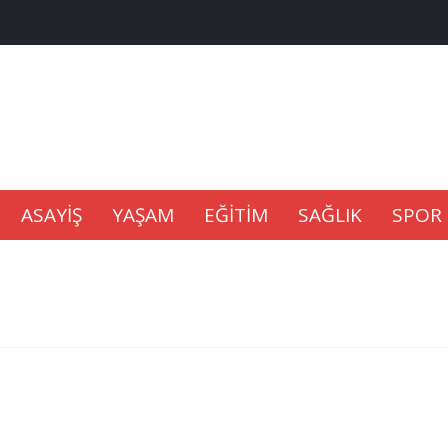
na Kaldıramaz
lu’nda
ASAYİŞ
YAŞAM
EĞİTİM
SAĞLIK
SPOR
Gıdası Geliyor
epkisi