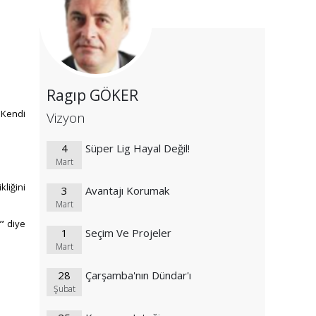
Ragıp GÖKER
 Kendi
Vizyon
4
Süper Lig Hayal Değil!
Mart
liğini
3
Avantajı Korumak
Mart
’
diye
1
Seçim Ve Projeler
Mart
28
Çarşamba'nın Dündar'ı
Şubat