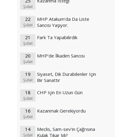
25
Kazanma Isteği
Şubat
22
MHP Atakum'da Da Liste
Sancısı Yaşıyor.
Şubat
21
Fark Ta Yapabilirdik
Şubat
20
MHP'de İlkadım Sancısı
Şubat
19
Siyaset, Dik Durabilenler Için
Bir Sanattır
Şubat
18
CHP Için En Uzun Gün
Şubat
16
Kazanmak Gerekiyordu
Şubat
14
Meclis, Sam-sev'in Çağrısına
Kulak Tıkar Mı?
Şubat