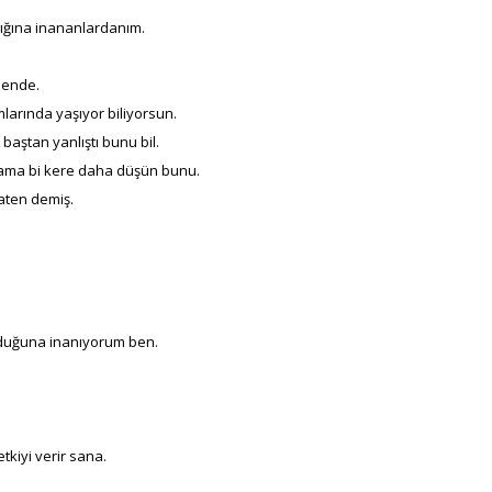
ığına inananlardanım.
bende.
larında yaşıyor biliyorsun.
 baştan yanlıştı bunu bil.
m ama bi kere daha düşün bunu.
aten demiş.
lduğuna inanıyorum ben.
tkiyi verir sana.