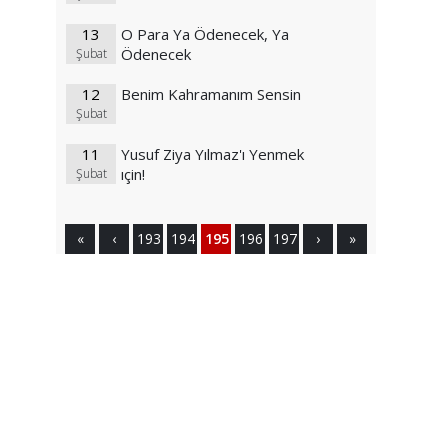
13
O Para Ya Ödenecek, Ya
Ödenecek
Şubat
12
Benim Kahramanım Sensin
Şubat
11
Yusuf Ziya Yılmaz'ı Yenmek
ıçin!
Şubat
«
‹
193
194
195
196
197
›
»