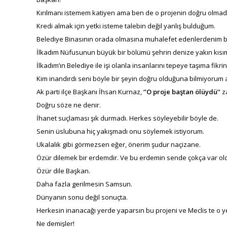
Kırılmanı istemem katiyen ama ben de o projenin doğru olmad
Kredi almak için yetki isteme talebin değil yanlış bulduğum.
Belediye Binasının orada olmasına muhalefet edenlerdenim 
İlkadım Nüfusunun büyük bir bölümü şehrin denize yakın kısım
İlkadım’ın Belediye ile işi olanla insanlarını tepeye taşıma fikrin
Kim inandırdı seni böyle bir şeyin doğru olduğuna bilmiyoru
Ak parti ilçe Başkanı İhsan Kurnaz,
‘’O proje baştan ölüydü’’
z
Doğru söze ne denir.
İhanet suçlaması şık durmadı. Herkes söyleyebilir böyle de.
Senin üslubuna hiç yakışmadı onu söylemek istiyorum.
Ukalalık gibi görmezsen eğer, önerim şudur naçizane.
Özür dilemek bir erdemdir. Ve bu erdemin sende çokça var o
Özür dile Başkan.
Daha fazla gerilmesin Samsun.
Dünyanın sonu değil sonuçta.
Herkesin inanacağı yerde yaparsın bu projeni ve Meclis te o ye
Ne demişler!