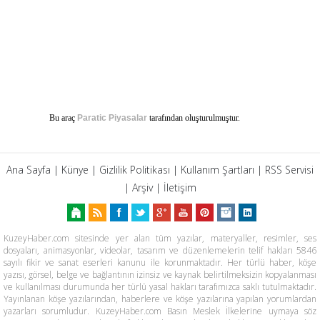
Bu araç
Paratic Piyasalar
tarafından oluşturulmuştur.
Ana Sayfa
|
Künye
|
Gizlilik Politikası
|
Kullanım Şartları
|
RSS Servisi
|
Arşiv
|
İletişim
KuzeyHaber.com sitesinde yer alan tüm yazılar, materyaller, resimler, ses
dosyaları, animasyonlar, videolar, tasarım ve düzenlemelerin telif hakları 5846
sayılı fikir ve sanat eserleri kanunu ile korunmaktadır. Her türlü haber, köşe
yazısı, görsel, belge ve bağlantının izinsiz ve kaynak belirtilmeksizin kopyalanması
ve kullanılması durumunda her türlü yasal hakları tarafımızca saklı tutulmaktadır.
Yayınlanan köşe yazılarından, haberlere ve köşe yazılarına yapılan yorumlardan
yazarları sorumludur. KuzeyHaber.com Basın Meslek İlkelerine uymaya söz