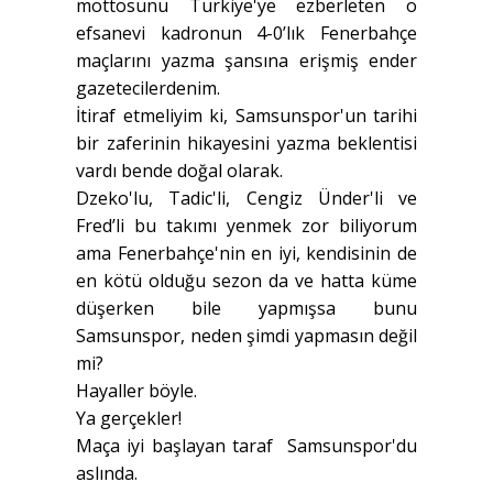
mottosunu Türkiye'ye ezberleten o
efsanevi kadronun 4-0’lık Fenerbahçe
maçlarını yazma şansına erişmiş ender
gazetecilerdenim.
İtiraf etmeliyim ki, Samsunspor'un tarihi
bir zaferinin hikayesini yazma beklentisi
vardı bende doğal olarak.
Dzeko'lu, Tadic'li, Cengiz Ünder'li ve
Fred’li bu takımı yenmek zor biliyorum
ama Fenerbahçe'nin en iyi, kendisinin de
en kötü olduğu sezon da ve hatta küme
düşerken bile yapmışsa bunu
Samsunspor, neden şimdi yapmasın değil
mi?
Hayaller böyle.
Ya gerçekler!
Maça iyi başlayan taraf Samsunspor'du
aslında.