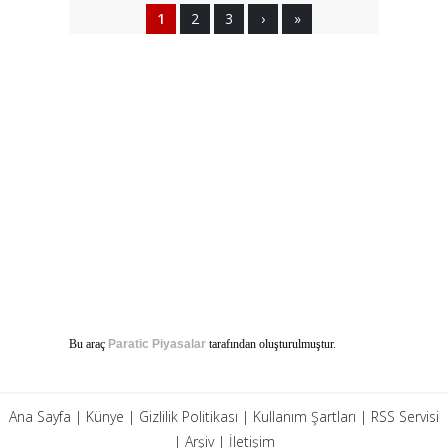
1
2
3
›
»
Bu araç
Paratic Piyasalar
tarafından oluşturulmuştur.
Ana Sayfa
|
Künye
|
Gizlilik Politikası
|
Kullanım Şartları
|
RSS Servisi
|
Arşiv
|
İletişim