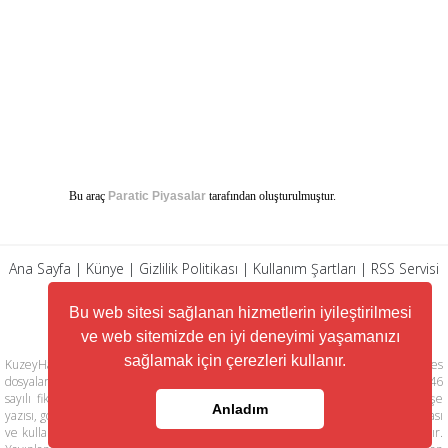
Bu araç
Paratic Piyasalar
tarafından oluşturulmuştur.
Ana Sayfa
|
Künye
|
Gizlilik Politikası
|
Kullanım Şartları
|
RSS Servisi
|
Arşiv
|
İletişim
Bu web sitesi sağlanan hizmetlerin iyileştirilmesi
ve web sitemizde en iyi deneyimi yaşamanızı
sağlamak için çerezleri kullanır.
KuzeyHaber.com sitesinde yer alan tüm yazılar, materyaller, resimler, ses
dosyaları, animasyonlar, videolar, tasarım ve düzenlemelerin telif hakları 5846
sayılı fikir ve sanat eserleri kanunu ile korunmaktadır. Her türlü haber, köşe
Anladım
yazısı, görsel, belge ve bağlantının izinsiz ve kaynak belirtilmeksizin kopyalanması
ve kullanılması durumunda her türlü yasal hakları tarafımızca saklı tutulmaktadır.