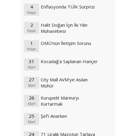
4
Enflasyonda TÜİK Sürprizi
Nisan
2
Halit Doğan İçin İki Yılın
Muhasebesi
Nisan
1
OMÜ'nün İletişim Sorunu
Nisan
31
Kocadağ'a Saplanan Hançer
Mart
27
City Mall AVM'ye Asılan
Mühür
Mart
26
Kurupelit Marina'yı
Kurtarmak
Mart
25
Şef'i Anarken
Mart
24
71 Liralık Mazotun Tarlaya