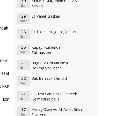
30
Fink'e 3 Maç, Yıldırım'a 2.8
Milyon
Nisan
29
Et Pahalı Başkan
Nisan
ndaki
28
CHP'deki Kılıçdaroğlu Sorunu
Nisan
25
Kupayı Kulpundan
Tutmuşken
Nisan
ndını
23
Bugün 23 Nisan Neşe
Dol(m)uyor İnsan
Nisan
izzat
22
Bak Barrack Efendi..!
Nisan
ş FKK
21
O Tren Samsun'a Gelecek
 için
Gelmesine de...!
Nisan
17
Maraş Olayı ve At Avrat Silah
Söylemi...
Nisan