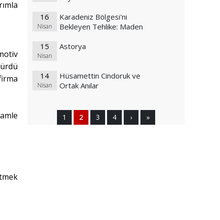
rımla
16
Karadeniz Bölgesi'ni
Bekleyen Tehlike: Maden
Nisan
15
Astorya
motiv
Nisan
rürdü
14
Hüsamettin Cindoruk ve
firma
Ortak Anılar
Nisan
hamle
1
2
3
4
›
»
etmek