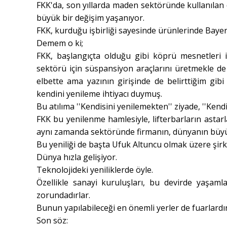
FKK'da, son yıllarda maden sektöründe kullanılan d
büyük bir değişim yaşanıyor.
FKK, kurduğu işbirliği sayesinde ürünlerinde Bayer'i
Demem o ki;
FKK, başlangıçta olduğu gibi köprü mesnetleri iç
sektörü için süspansiyon araçlarını üretmekle d
elbette ama yazının girişinde de belirttiğim gibi 
kendini yenileme ihtiyacı duymuş.
Bu atılıma ''Kendisini yenilemekten'' ziyade, ''Kend
FKK bu yenilenme hamlesiyle, lifterbarların asta
aynı zamanda sektöründe firmanın, dünyanın büyük 
Bu yeniliği de başta Ufuk Altuncu olmak üzere şirke
Dünya hızla gelişiyor.
Teknolojideki yeniliklerde öyle.
Özellikle sanayi kuruluşları, bu devirde yaşamla
zorundadırlar.
Bunun yapılabileceği en önemli yerler de fuarlardır
Son söz: