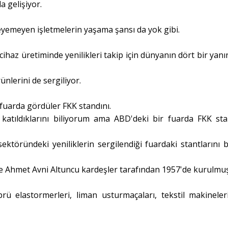
a gelişiyor.
eyemeyen işletmelerin yaşama şansı da yok gibi.
haz üretiminde yenilikleri takip için dünyanın dört bir yanı
nlerini de sergiliyor.
fuarda gördüler FKK standını.
e katıldıklarını biliyorum ama ABD'deki bir fuarda FKK sta
ektöründeki yeniliklerin sergilendiği fuardaki stantlarını b
e Ahmet Avni Altuncu kardeşler tarafından 1957'de kurulmu
ü elastormerleri, liman usturmaçaları, tekstil makineleri