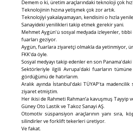
Demem o ki, üretim araçlarındaki teknoloji çok hızl
Teknolojinin hızına yetişmek çok zor artık.
Teknolojiyi yakalayamayan, kendisini o hızla yenil
Sanayideki yenilikleri takip etmek gerekir yani.
Mehmet Aygün'ü sosyal medyada izleyenler, tıbbi ci
fuarları geziyor.
Aygün, fuarlara ziyaretçi olmakla da yetinmiyor, ürü
FKK'da öyle.
Sosyal medyayı takip edenler en son Panama'daki 
Sektörleriyle ilgili Avrupa'daki fuarların tümün
gördüğümü de hatırlarım.
Aralık ayında İstanbul'daki TÜYAP'ta madencilik s
ziyaret etmiştim.
Her ikisi de Rahmeti Rahman’a kavuşmuş Tayyip v
Güney Oto Lastik ve Takoz Sanayi AŞ.
Otomotiv süspansiyon araçlarının yanı sıra, köpr
silindirler ve forklift tekerleri üretiyor.
Ve fakat.