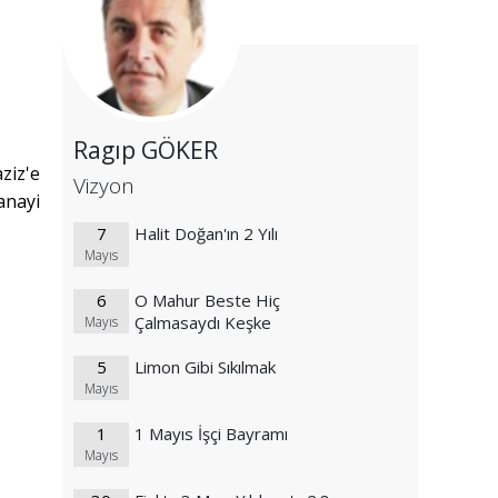
Ragıp GÖKER
ziz'e
Vizyon
anayi
7
Halit Doğan'ın 2 Yılı
Mayıs
6
O Mahur Beste Hiç
Çalmasaydı Keşke
Mayıs
5
Limon Gibi Sıkılmak
Mayıs
1
1 Mayıs İşçi Bayramı
Mayıs