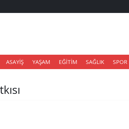
na Kaldıramaz
lu’nda
ASAYİŞ
YAŞAM
EĞİTİM
SAĞLIK
SPOR
Gıdası Geliyor
tkısı
epkisi