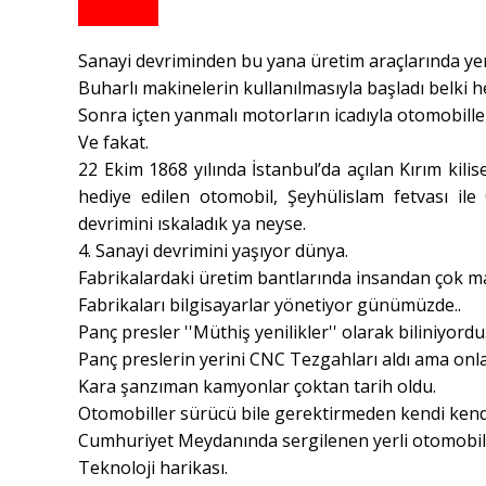
Sanayi devriminden bu yana üretim araçlarında yenil
Buharlı makinelerin kullanılmasıyla başladı belki h
Sonra içten yanmalı motorların icadıyla otomobille
Ve fakat.
22 Ekim 1868 yılında İstanbul’da açılan Kırım kilis
hediye edilen otomobil, Şeyhülislam fetvası ile
devrimini ıskaladık ya neyse.
4. Sanayi devrimini yaşıyor dünya.
Fabrikalardaki üretim bantlarında insandan çok ma
Fabrikaları bilgisayarlar yönetiyor günümüzde..
Panç presler ''Müthiş yenilikler'' olarak biliniyordu
Panç preslerin yerini CNC Tezgahları aldı ama onla
Kara şanzıman kamyonlar çoktan tarih oldu.
Otomobiller sürücü bile gerektirmeden kendi kend
Cumhuriyet Meydanında sergilenen yerli otomobi
Teknoloji harikası.