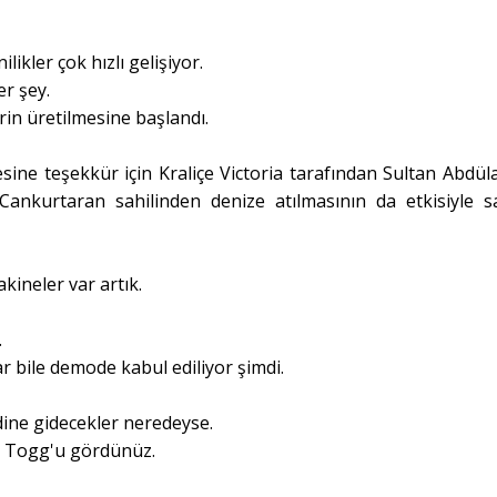
ikler çok hızlı gelişiyor.
er şey.
rin üretilmesine başlandı.
esine teşekkür için Kraliçe Victoria tarafından Sultan Abdüla
 Cankurtaran sahilinden denize atılmasının da etkisiyle s
kineler var artık.
.
r bile demode kabul ediliyor şimdi.
ine gidecekler neredeyse.
l Togg'u gördünüz.