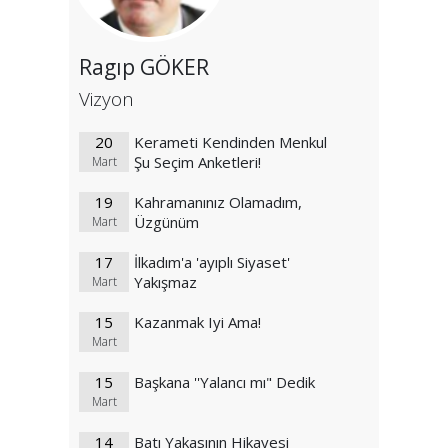
Ragıp GÖKER
Vizyon
20
Kerameti Kendinden Menkul
Şu Seçim Anketleri!
Mart
19
Kahramanınız Olamadım,
Üzgünüm
Mart
17
İlkadım'a 'ayıplı Siyaset'
Yakışmaz
Mart
15
Kazanmak Iyi Ama!
Mart
15
Başkana ''Yalancı mı" Dedik
Mart
14
Batı Yakasının Hikayesi