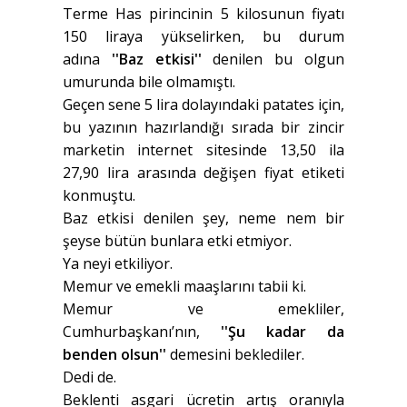
Terme Has pirincinin 5 kilosunun fiyatı
150 liraya yükselirken, bu durum
adına
''Baz etkisi''
denilen bu olgun
umurunda bile olmamıştı.
Geçen sene 5 lira dolayındaki patates için,
bu yazının hazırlandığı sırada bir zincir
marketin internet sitesinde 13,50 ila
27,90 lira arasında değişen fiyat etiketi
konmuştu.
Baz etkisi denilen şey, neme nem bir
şeyse bütün bunlara etki etmiyor.
Ya neyi etkiliyor.
Memur ve emekli maaşlarını tabii ki.
Memur ve emekliler,
Cumhurbaşkanı’nın,
''Şu kadar da
benden olsun''
demesini beklediler.
Dedi de.
Beklenti asgari ücretin artış oranıyla