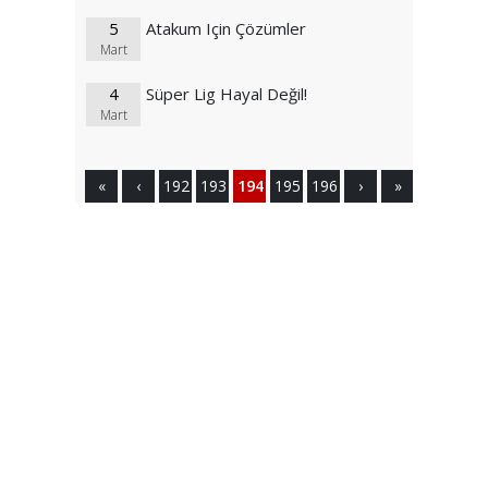
5
Atakum Için Çözümler
Mart
4
Süper Lig Hayal Değil!
Mart
«
‹
192
193
194
195
196
›
»