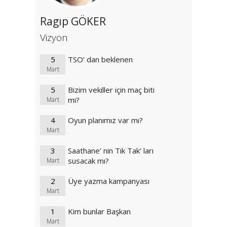
Ragıp GÖKER
Vizyon
5
TSO’ dan beklenen
Mart
5
Bizim vekiller için maç biti
mi?
Mart
4
Oyun planımız var mı?
Mart
3
Saathane’ nin Tik Tak’ ları
susacak mı?
Mart
2
Üye yazma kampanyası
Mart
1
Kim bunlar Başkan
Mart