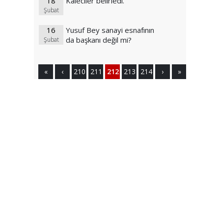
18
Kaleciler belirledi.
Şubat
16
Yusuf Bey sanayi esnafının
da başkanı değil mi?
Şubat
«
‹
210
211
212
213
214
›
»