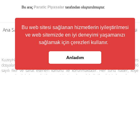
Bu araç
Paratic Piyasalar
tarafından oluşturulmuştur.
Bu web sitesi sağlanan hizmetlerin iyileştirilmesi
Ana Sayfa
|
Künye
|
Gizlilik Politikası
|
Kullanım Şartları
|
RSS Servisi
ve web sitemizde en iyi deneyimi yaşamanızı
|
Arşiv
|
İletişim
sağlamak için çerezleri kullanır.
Anladım
KuzeyHaber.com sitesinde yer alan tüm yazılar, materyaller, resimler, ses
dosyaları, animasyonlar, videolar, tasarım ve düzenlemelerin telif hakları 5846
sayılı fikir ve sanat eserleri kanunu ile korunmaktadır. Her türlü haber, köşe
yazısı, görsel, belge ve bağlantının izinsiz ve kaynak belirtilmeksizin kopyalanması
ve kullanılması durumunda her türlü yasal hakları tarafımızca saklı tutulmaktadır.
Yayınlanan köşe yazılarından, haberlere ve köşe yazılarına yapılan yorumlardan
yazarları sorumludur. KuzeyHaber.com Basın Meslek İlkelerine uymaya söz
vermiştir. Web Sitemiz dışında farklı sitelere yönlendiren linklerin içeriklerinden
www.kuzeyhaber.com sorumlu tutulamaz. KuzeyHaber.com sadece internet
üzerinden yayın yapmaktadır.
Günün Haberleri
Manşet Haberler
Samsun Haber
Foto Galeri
Yazarlar