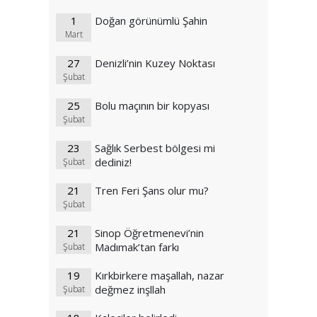
1
Doğan görünümlü Şahin
Mart
27
Denizli’nin Kuzey Noktası
Şubat
25
Bolu maçının bir kopyası
Şubat
23
Sağlık Serbest bölgesi mi
dediniz!
Şubat
21
Tren Feri Şans olur mu?
Şubat
21
Sinop Öğretmenevi’nin
Madımak’tan farkı
Şubat
19
Kırkbirkere maşallah, nazar
değmez inşllah
Şubat