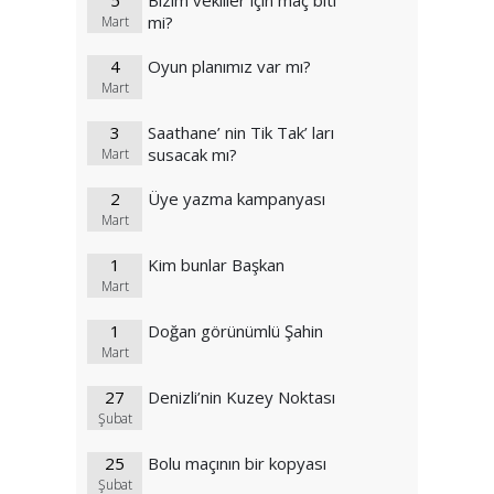
5
Bizim vekiller için maç biti
mi?
Mart
4
Oyun planımız var mı?
Mart
3
Saathane’ nin Tik Tak’ ları
susacak mı?
Mart
2
Üye yazma kampanyası
Mart
1
Kim bunlar Başkan
Mart
1
Doğan görünümlü Şahin
Mart
27
Denizli’nin Kuzey Noktası
Şubat
25
Bolu maçının bir kopyası
Şubat