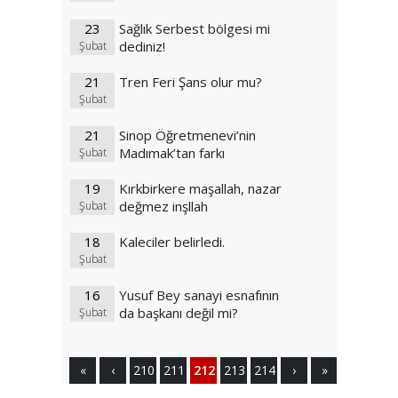
23
Sağlık Serbest bölgesi mi
dediniz!
Şubat
21
Tren Feri Şans olur mu?
Şubat
21
Sinop Öğretmenevi’nin
Madımak’tan farkı
Şubat
19
Kırkbirkere maşallah, nazar
değmez inşllah
Şubat
18
Kaleciler belirledi.
Şubat
16
Yusuf Bey sanayi esnafının
da başkanı değil mi?
Şubat
«
‹
210
211
212
213
214
›
»