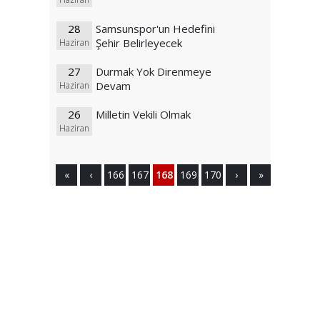
28
Samsunspor'un Hedefini
Şehir Belirleyecek
Haziran
27
Durmak Yok Direnmeye
Devam
Haziran
26
Milletin Vekili Olmak
Haziran
«
‹
166
167
168
169
170
›
»