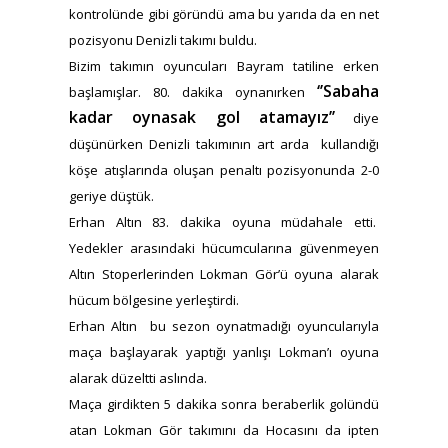
kontrolünde gibi göründü ama bu yarıda da en net
pozisyonu Denizli takımı buldu.
Bizim takımın oyuncuları Bayram tatiline erken
‘’Sabaha
başlamışlar. 80. dakika oynanırken
kadar oynasak gol atamayız’’
diye
düşünürken Denizli takımının art arda kullandığı
köşe atışlarında oluşan penaltı pozisyonunda 2-0
geriye düştük.
Erhan Altın 83. dakika oyuna müdahale etti.
Yedekler arasındaki hücumcularına güvenmeyen
Altın Stoperlerinden Lokman Gör’ü oyuna alarak
hücum bölgesine yerleştirdi.
Erhan Altın bu sezon oynatmadığı oyuncularıyla
maça başlayarak yaptığı yanlışı Lokman’ı oyuna
alarak düzeltti aslında.
Maça girdikten 5 dakika sonra beraberlik golündü
atan Lokman Gör takımını da Hocasını da ipten