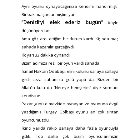
Aynı oyunu oynayacağımıza kendimi inandırmıştı.
Bir bakıma şartlanmıştım yani.
‘’Denizli’yi elek ederiz bugün’’
böyle
düşünüyordum.
Ama göz ardı ettiğim bir durum kardı. Ki; oda maç
sahada kazanılır gerçeğiydi.
İlk yarı 33 dakika oynandı.
Bizim adımıza rezil bir oyun vardı sahada.
İsmail Haktan Odabaşı, elini kolunu sallaya sallaya
girdi ceza sahamıza golü yaptı da. Bizden bir
Allah’ın kulu da ‘’Nereye hemşerim’’ diye sormadı
kendisine.
Pazar günü o mevkide oynayan ve oyununa övgü
yazdığımız Turgay Gölbaşı oyunu en çok sırıtan
oyuncumuzdu.
İkinci yarıda rakip sahaya daha fazla oyuncuyla
gittik. Top daha çok bizim oyuncularımızın