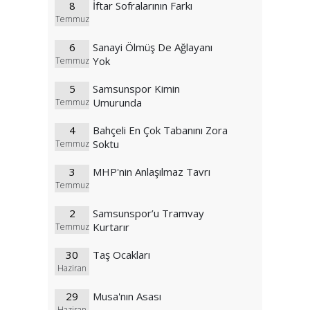
8
İftar Sofralarının Farkı
Temmuz
6
Sanayi Ölmüş De Ağlayanı
Yok
Temmuz
5
Samsunspor Kimin
Umurunda
Temmuz
4
Bahçeli En Çok Tabanını Zora
Soktu
Temmuz
3
MHP'nin Anlaşılmaz Tavrı
Temmuz
2
Samsunspor’u Tramvay
Kurtarır
Temmuz
30
Taş Ocakları
Haziran
29
Musa'nın Asası
Haziran