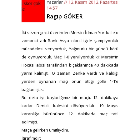
Yazarlar
// 12 Kasım 2012 Pazartesi
14:57
Ragıp GÖKER
İki sezon geçti üzerinden Mersin İdman Yurdu ile o
zamanki adı Bank Asya olan Lig’de şampiyonluk
mücadelesi veriyorduk, Yağmurlu bir gündü kötü
de oynuyorduk, Maç 1-0 yeniliyorduk ki: Mersin’in
Hocası abisi tarafından bıçaklanınca 40 dakikada
yarım kalmıştı. O zaman Zenke vardı ve kaldığı
yerden oynanan maçı onun attığı golle 1-1’e
bağlamıştık.
Bu defa iyi başladığımız bir maçtı. 12. dakikaya
kadar Denizli kalesini dövüyorduk. 19 Mayıs
karanlığa bürününce 12. dakikada maç tatil
edilmişti.
Maça gelirken ümitliydim.
İtirafımdır: