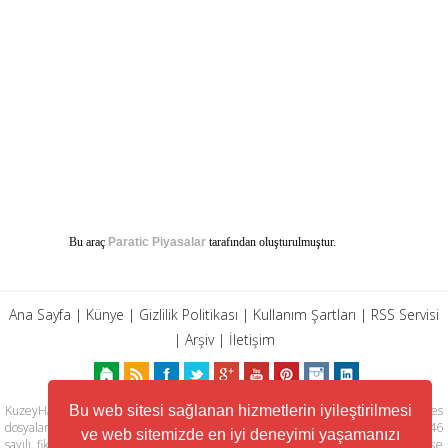
Bu araç
Paratic Piyasalar
tarafından oluşturulmuştur.
Ana Sayfa
|
Künye
|
Gizlilik Politikası
|
Kullanım Şartları
|
RSS Servisi
|
Arşiv
|
İletişim
Bu web sitesi sağlanan hizmetlerin iyileştirilmesi
KuzeyHaber.com sitesinde yer alan tüm yazılar, materyaller, resimler, ses
dosyaları, animasyonlar, videolar, tasarım ve düzenlemelerin telif hakları 5846
ve web sitemizde en iyi deneyimi yaşamanızı
sayılı fikir ve sanat eserleri kanunu ile korunmaktadır. Her türlü haber, köşe