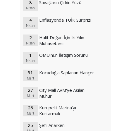
8
Savaşların Çirkin Yüzü
Nisan
4
Enflasyonda TÜİK Sürprizi
Nisan
2
Halit Doğan İçin İki Yılın
Muhasebesi
Nisan
1
OMÜ'nün İletişim Sorunu
Nisan
31
Kocadağ'a Saplanan Hançer
Mart
27
City Mall AVM'ye Asılan
Mühür
Mart
26
Kurupelit Marina'yı
Kurtarmak
Mart
25
Şef'i Anarken
Mart