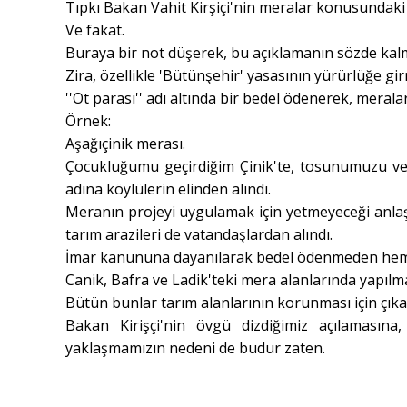
Tıpkı Bakan Vahit Kirşiçi'nin meralar konusundaki 
Ve fakat.
Buraya bir not düşerek, bu açıklamanın sözde kalm
Zira, özellikle 'Bütünşehir' yasasının yürürlüğe girm
''Ot parası'' adı altında bir bedel ödenerek, mer
Örnek:
Aşağıçinik merası.
Çocukluğumu geçirdiğim Çinik'te, tosunumuzu ve s
adına köylülerin elinden alındı.
Meranın projeyi uygulamak için yetmeyeceği anlaşılı
tarım arazileri de vatandaşlardan alındı.
İmar kanununa dayanılarak bedel ödenmeden hem
Canik, Bafra ve Ladik'teki mera alanlarında yapıl
Bütün bunlar tarım alanlarının korunması için çıka
Bakan Kirişçi'nin övgü dizdiğimiz açılamasına
yaklaşmamızın nedeni de budur zaten.