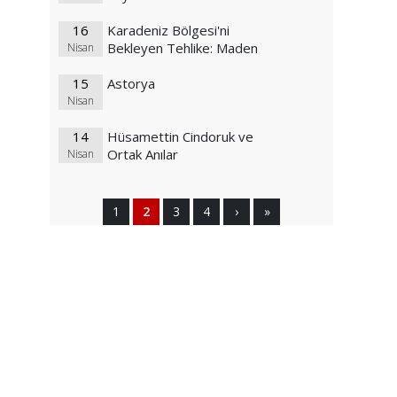
16
Karadeniz Bölgesi'ni
Bekleyen Tehlike: Maden
Nisan
15
Astorya
Nisan
14
Hüsamettin Cindoruk ve
Ortak Anılar
Nisan
1
2
3
4
›
»