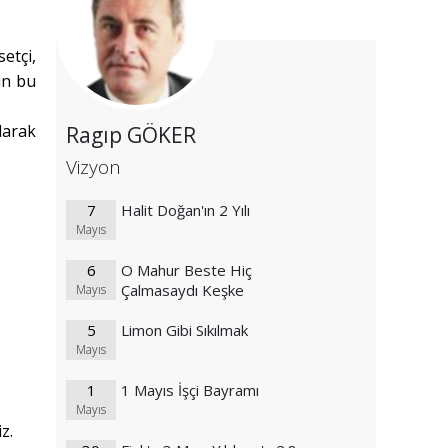
etçi,
in bu
larak
Ragıp GÖKER
Vizyon
7
Halit Doğan'ın 2 Yılı
Mayıs
6
O Mahur Beste Hiç
Çalmasaydı Keşke
Mayıs
5
Limon Gibi Sıkılmak
Mayıs
1
1 Mayıs İşçi Bayramı
Mayıs
z.