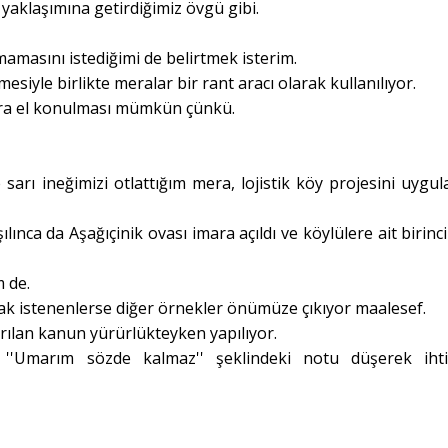
yaklaşımına getirdiğimiz övgü gibi.
amasını istediğimi de belirtmek isterim.
esiyle birlikte meralar bir rant aracı olarak kullanılıyor.
alara el konulması mümkün çünkü.
arı ineğimizi otlattığım mera, lojistik köy projesini uygu
nca da Aşağıçinik ovası imara açıldı ve köylülere ait birinci 
 de.
mak istenenlerse diğer örnekler önümüze çıkıyor maalesef.
rılan kanun yürürlükteyken yapılıyor.
, ''Umarım sözde kalmaz'' şeklindeki notu düşerek ihti