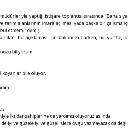
müdürleriyle yaptığı istişare toplantısı sırasında "Bana siyas
e tarım alanlarının imara açılması yada başka bir çalışma iç
abul etmem.'' demiş.
irlikte, bu açıklaması için bakanı kutlarken, bir yurttaş o
nuzu biliyorum.
 koyanlar bile oluyor.
adım.
uz.
iyle iktidar sahiplerine de yardımcı oluyoruz aslında.
de iyi ve güzele iyi ve güzel işlere övgü yazmayacak da değili