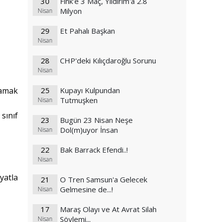
30
Fink'e 3 Maç, Yıldırım'a 2.8
Milyon
Nisan
29
Et Pahalı Başkan
Nisan
28
CHP'deki Kılıçdaroğlu Sorunu
Nisan
lamak
25
Kupayı Kulpundan
Tutmuşken
Nisan
sınıf
23
Bugün 23 Nisan Neşe
Dol(m)uyor İnsan
Nisan
22
Bak Barrack Efendi..!
Nisan
yatla
21
O Tren Samsun'a Gelecek
Gelmesine de...!
Nisan
17
Maraş Olayı ve At Avrat Silah
Söylemi...
Nisan