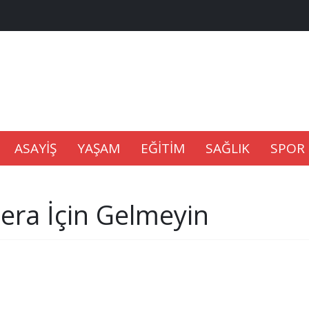
na Kaldıramaz
lu’nda
ASAYİŞ
YAŞAM
EĞİTİM
SAĞLIK
SPOR
Gıdası Geliyor
era İçin Gelmeyin
epkisi