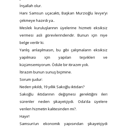
İnşallah olur.
Hani Samsun uçacaktı, Başkan Murzioğlu levye’yi
çekmeye hazırdı ya..
Meslek kuruluşlarının üyelerine hizmeti eksiksiz
vermesi asli görevlerindendir. Bunun için niye
belge verilir ki.
Yanlış anlaşılmasın, bu gibi çalışmaların eksiksiz
yapılması için yapılan teşvikleri ve
küçümsemiyorum. Ödüle bir itirazım yok.
İtirazım bunun sunuş biçimine.
Sorum şudur:
Neden yıkıldı, 19 yıllık Sakoğlu iktidarı?
Sakoğlu iktidarının değişmesi gerektiğini ileri
sürenler neden şikayetçiydi. Oda’da üyelere
verilen hizmetin kalitesinden mi?.
Hayır!
Samsun’un ekonomik yapısından şikayetçiydi