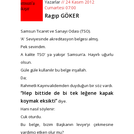
Yazarlar
// 24 Kasım 2012
Cumartesi 07:00
Ragıp GÖKER
Samsun Ticaret ve Sanayi Odası (TSO).
‘A’ Seviyesinde akreditasyon belgesi almış.
Pek sevindim.
A kalite TSO’ ya yakışır Samsun’a. Hayırlı uğurlu
olsun.
Güle güle kullanılır bu belge inşallah.
Da;
Rahmetli Kayınvalidemden duyduğun bir söz vardı.
‘’Hep bittide de bi tek leğene kapak
koymak eksikti’’
diye.
Hani nasıl söylenir:
Cuk oturdu.
Bu belge, bizim Başkanın levye’yi çekmesine
yardımcı etken olur mu?