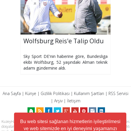
Wolfsburg Reis'e Talip Oldu
Sky Sport DE'nin haberine göre, Bundesliga
ekibi Wolfsburg, 52 yaşındaki Alman teknik
adamı gündemine aldı.
Ana Sayfa
|
Künye
|
Gizlilik Politikası
|
Kullanım Şartları
|
RSS Servisi
|
Arşiv
|
İletişim
KuzeyHaber.com sitesinde yer alan tüm yazılar, materyaller, resimler, ses
Bu web sitesi sağlanan hizmetlerin iyileştirilmesi
dosyaları, animasyonlar, videolar, tasarım ve düzenlemelerin telif hakları 5846
ve web sitemizde en iyi deneyimi yaşamanızı