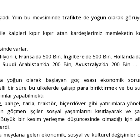
şladı. Yılın bu mevsiminde
trafikte
de
yoğun
olarak görüy
ile kalpleri kıpır kıpır atan kardeşlerimiz memleketin ke
inde varlar.
ilyon ),
Fransa
’da 500 Bin,
İngiltere
’de 500 Bin,
Hollanda
’d
,
Suudi Arabistan
’da 200 Bin,
Avustralya
’da 200 Bin …
onra yoğun olarak başlayan göç esası ekonomik soru
lli bir süre bu ülkelerde çalışıp
para biriktirmek
ve bu su
rımlar yapabilmekti.
ğ, bahçe, tarla, traktör, biçerdöver
gibi yatırımlara yöneld
n göçmen işçiler sosyal yaşamlarını kısıtlayarak ve şar
 Büyük bir kesim yerleşme düşüncesinde olmadığı için ail
erdi.
a meydana gelen ekonomik, sosyal ve kültürel değişimler o