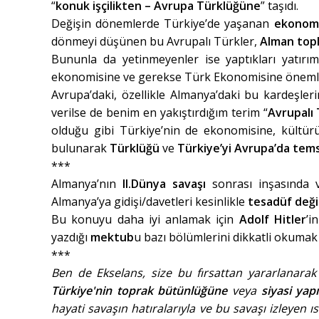
“
konuk işçilikten – Avrupa Türklüğüne
” taşıdı.
Değişin dönemlerde Türkiye’de yaşanan
ekonomik
dönmeyi düşünen bu Avrupalı Türkler,
Alman topl
Bununla da yetinmeyenler ise yaptıkları yatırı
ekonomisine ve gerekse Türk Ekonomisine önemli
Avrupa’daki, özellikle Almanya’daki bu kardeşler
verilse de benim en yakıştırdığım terim “
Avrupalı 
olduğu gibi Türkiye’nin de ekonomisine, kültü
bulunarak
Türklüğü
ve
Türkiye’yi Avrupa’da tems
***
Almanya’nın
II.Dünya savaşı
sonrası inşasında 
Almanya’ya gidişi/davetleri kesinlikle
tesadüf deği
Bu konuyu daha iyi anlamak için
Adolf Hitler
’i
yazdığı
mektub
u bazı bölümlerini dikkatli okumak
***
Ben de Ekselans, size bu fırsattan yararlanarak 
Türkiye'nin toprak bütünlüğüne
veya
siyasi yap
hayati savaşın hatıralarıyla ve bu savaşı izleyen ıst