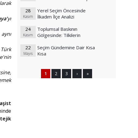
larak
28
Yerel Seçim Öncesinde
İlkadım İlçe Analizi
Kasım
ya'
yı
24
Toplumsal Baskının
 aynı
Gölgesinde: Tilkilerin
Kasım
Hikayesi ve Modern Toplum
22
Seçim Gündemine Dair Kısa
 Türk
Kısa
Mayıs
e'nin
sine,
1
2
3
›
»
lemek
aşist
minde
tejik