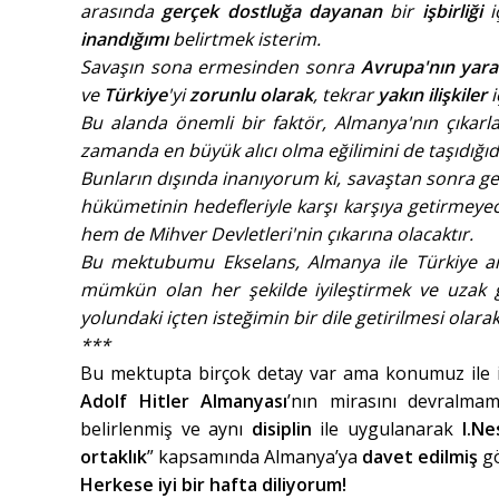
arasında
gerçek dostluğa dayanan
bir
işbirliği
i
inandığımı
belirtmek isterim.
Savaşın sona ermesinden sonra
Avrupa'nın yara
ve
Türkiye
'yi
zorunlu olarak
, tekrar
yakın ilişkiler
i
Bu alanda önemli bir faktör, Almanya'nın çıkarla
zamanda en büyük alıcı olma eğilimini de taşıdığıd
Bunların dışında inanıyorum ki, savaştan sonra ger
hükümetinin hedefleriyle karşı karşıya getirmeye
hem de Mihver Devletleri'nin çıkarına olacaktır.
Bu mektubumu Ekselans, Almanya ile Türkiye arası
mümkün olan her şekilde iyileştirmek ve uzak ge
yolundaki içten isteğimin bir dile getirilmesi olarak
***
Bu mektupta birçok detay var ama konumuz ile 
Adolf Hitler Almanyası
’nın mirasını devralma
belirlenmiş ve aynı
disiplin
ile uygulanarak
I.Nes
ortaklık
” kapsamında Almanya’ya
davet edilmiş
gö
Herkese iyi bir hafta diliyorum!