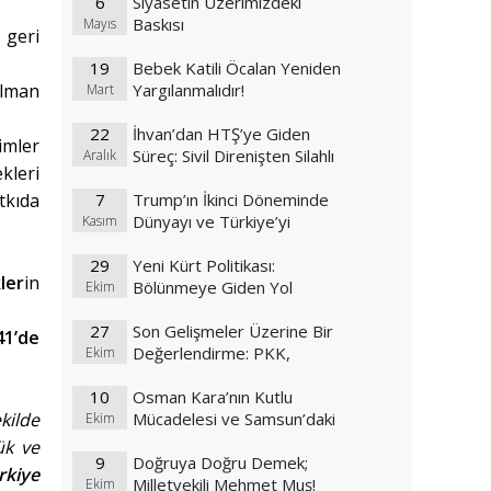
6
Siyasetin Üzerimizdeki
Baskısı
Mayıs
 geri
19
Bebek Katili Öcalan Yeniden
lman
Yargılanmalıdır!
Mart
22
İhvan’dan HTŞ’ye Giden
simler
Süreç: Sivil Direnişten Silahlı
Aralık
kleri
Selefi Cihatçılığa
tkıda
7
Trump’ın İkinci Döneminde
Dünyayı ve Türkiye’yi
Kasım
Bekleyen Değişim Rüzgarları
29
Yeni Kürt Politikası:
ler
in
Bölünmeye Giden Yol
Ekim
Haritası mı?
27
Son Gelişmeler Üzerine Bir
41’de
Değerlendirme: PKK,
Ekim
Kürtçülük ve Küresel Planlar
10
Osman Kara’nın Kutlu
kilde
Mücadelesi ve Samsun’daki
Ekim
ABD Üssünde Askerlerin
ük ve
9
Bayrak Yakma Olayı
Doğruya Doğru Demek;
rkiye
Milletvekili Mehmet Muş!
Ekim