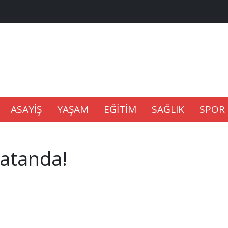
na Kaldıramaz
lu’nda
ASAYİŞ
YAŞAM
EĞİTİM
SAĞLIK
SPOR
Gıdası Geliyor
vatanda!
epkisi