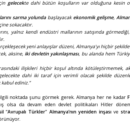
çin
gelecek
te dahi bütün koşulların var olduğuna kesin o
larını sarma yolunda
başlayacak
ekonomik gelişme
,
Alman
çine sokacaktır.
rını, yalnız kendi endüstri mallarının satışında görmediği,
ır.
çekleşecek yeni anlayışlar düzeni, Almanya'yı hiçbir şekilde
cek, aksine,
iki devletin yakınlaşması
, bu alanda hem Türkiy
ndaki ilişkileri hiçbir koşul altında kötüleştirmemek, ak
lecekte dahi iki taraf için verimli olacak şekilde düzen
 kabul ediniz.”
ilgili noktada şunu görmek gerek. Almanya her ne kadar
F
mış olsa da devam eden devlet politikaları Hitler döne
il
“
Avrupalı Türkler
”
Almanya’nın yeniden inşası
ve
stra
rünüyor.