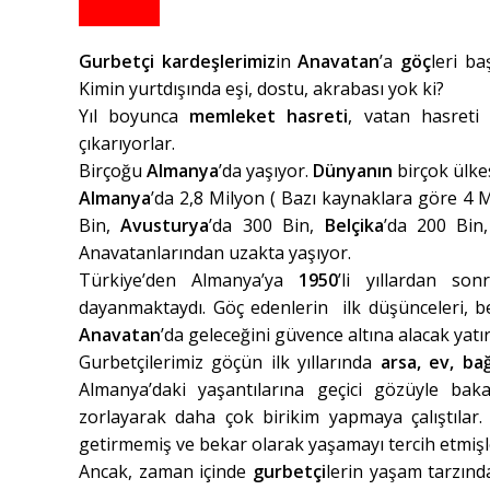
Gurbetçi kardeşlerimiz
in
Anavatan
’a
göç
leri ba
Kimin yurtdışında eşi, dostu, akrabası yok ki?
Yıl boyunca
memleket hasreti
, vatan hasreti 
çıkarıyorlar.
Birçoğu
Almanya
’da yaşıyor.
Dünyanın
birçok ülkes
Almanya
’da 2,8 Milyon ( Bazı kaynaklara göre 4 M
Bin,
Avusturya
’da 300 Bin,
Belçika
’da 200 Bin
Anavatanlarından uzakta yaşıyor.
Türkiye’den Almanya’ya
1950
’li yıllardan s
dayanmaktaydı. Göç edenlerin ilk düşünceleri, be
Anavatan
’da geleceğini güvence altına alacak yatı
Gurbetçilerimiz göçün ilk yıllarında
arsa, ev, ba
Almanya’daki yaşantılarına geçici gözüyle baka
zorlayarak daha çok birikim yapmaya çalıştılar.
getirmemiş ve bekar olarak yaşamayı tercih etmişl
Ancak, zaman içinde
gurbetçi
lerin yaşam tarzınd