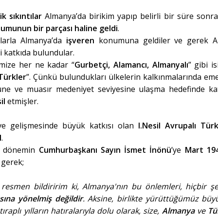
 sıkıntılar
Almanya’da birikim yapıp belirli bir süre sonra
umunun bir parçası haline geldi
.
mlarla Almanya’da
işveren
konumuna geldiler ve gerek A
 katkıda bulundular.
imize her ne kadar “
Gurbetçi, Alamancı, Almanyalı
” gibi i
Türkler
”. Çünkü bulundukları ülkelerin kalkınmalarında eme
rüne ve muasır medeniyet seviyesine ulaşma hedefinde ka
il
etmişler.
ve gelişmesinde büyük katkısı olan
I.Nesil Avrupalı Türk
l
.
n dönemin
Cumhurbaşkanı Sayın İsmet İnönü
’ye
Mart 19
 gerek;
resmen bildiririm ki, Almanya'nın bu önlemleri, hiçbir şe
ısına yönelmiş değildir
. Aksine, birlikte yürüttüğümüz büy
ıraplı yılların hatıralarıyla dolu olarak, size,
Almanya
ve
Tü