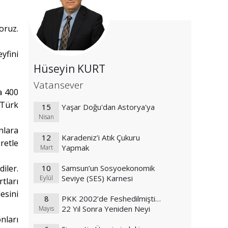
oruz.
yfini
Hüseyin KURT
Vatansever
a 400
 Türk
15
Yaşar Doğu'dan Astorya'ya
Nisan
nlara
12
Karadeniz’i Atık Çukuru
retle
Yapmak
Mart
iler.
10
Samsun’un Sosyoekonomik
Seviye (SES) Karnesi
Eylül
tları
esini
8
PKK 2002’de Feshedilmişti…
22 Yıl Sonra Yeniden Neyi
Mayıs
nları
Feshediyor?