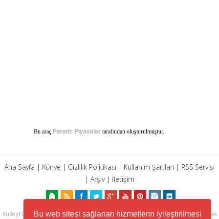
Bu araç
Paratic Piyasalar
tarafından oluşturulmuştur.
Ana Sayfa
|
Künye
|
Gizlilik Politikası
|
Kullanım Şartları
|
RSS Servisi
|
Arşiv
|
İletişim
Bu web sitesi sağlanan hizmetlerin iyileştirilmesi
KuzeyHaber.com sitesinde yer alan tüm yazılar, materyaller, resimler, ses