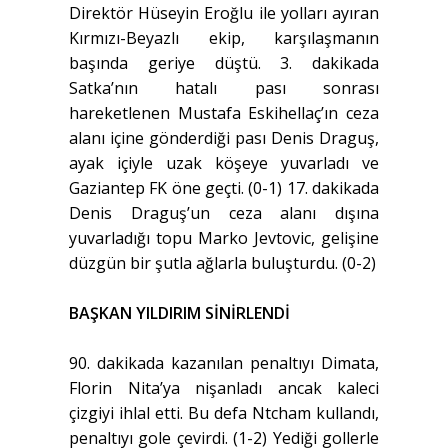
Direktör Hüseyin Eroğlu ile yolları ayıran
Kırmızı-Beyazlı ekip, karşılaşmanın
başında geriye düştü. 3. dakikada
Satka’nın hatalı pası sonrası
hareketlenen Mustafa Eskihellaç’ın ceza
alanı içine gönderdiği pası Denis Draguş,
ayak içiyle uzak köşeye yuvarladı ve
Gaziantep FK öne geçti. (0-1) 17. dakikada
Denis Draguş’un ceza alanı dışına
yuvarladığı topu Marko Jevtovic, gelişine
düzgün bir şutla ağlarla buluşturdu. (0-2)
BAŞKAN YILDIRIM SİNİRLENDİ
90. dakikada kazanılan penaltıyı Dimata,
Florin Nita’ya nişanladı ancak kaleci
çizgiyi ihlal etti. Bu defa Ntcham kullandı,
penaltıyı gole çevirdi. (1-2) Yediği gollerle