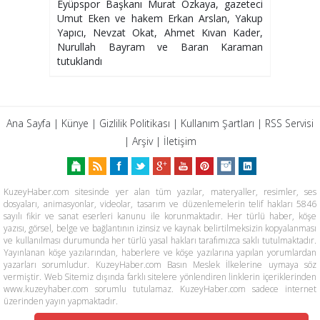
Çıktı
Eyüpspor Başkanı Murat Özkaya, gazeteci
Umut Eken ve hakem Erkan Arslan, Yakup
Yapıcı, Nevzat Okat, Ahmet Kıvan Kader,
Nurullah Bayram ve Baran Karaman
tutuklandı
Ana Sayfa
|
Künye
|
Gizlilik Politikası
|
Kullanım Şartları
|
RSS Servisi
|
Arşiv
|
İletişim
KuzeyHaber.com sitesinde yer alan tüm yazılar, materyaller, resimler, ses
dosyaları, animasyonlar, videolar, tasarım ve düzenlemelerin telif hakları 5846
sayılı fikir ve sanat eserleri kanunu ile korunmaktadır. Her türlü haber, köşe
yazısı, görsel, belge ve bağlantının izinsiz ve kaynak belirtilmeksizin kopyalanması
ve kullanılması durumunda her türlü yasal hakları tarafımızca saklı tutulmaktadır.
Yayınlanan köşe yazılarından, haberlere ve köşe yazılarına yapılan yorumlardan
yazarları sorumludur. KuzeyHaber.com Basın Meslek İlkelerine uymaya söz
vermiştir. Web Sitemiz dışında farklı sitelere yönlendiren linklerin içeriklerinden
www.kuzeyhaber.com sorumlu tutulamaz. KuzeyHaber.com sadece internet
üzerinden yayın yapmaktadır.